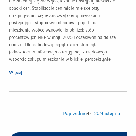
nie zmieniły się znacząco, lokalnie nastąpiły niewielkie
spadki cen. Stabilizacja cen miała miejsce przy
utrzymywaniu się rekordowej oferty mieszkań i
postępującej stopniowo odbudowy popytu na
mieszkania wobec wznowienia obniżek stóp
procentowych NBP w maju 2025 i oczekiwań na dalsze
obniżki. Dla odbudowy popytu korzystna była
jednoznaczna informacja o rezygnacji z rządowego
wsparcia zakupu mieszkania w bliskiej perspektywie.
Więcej
Poprzednia
4
z
20
Następna