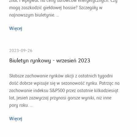
znać i wpływać na ceny surowców energetycznych. Czy
mogą zaszkodzić giełdowej hossie? Szczegóły w
najnowszym biuletynie. ...
Więcej
2023-09-26
Biuletyn rynkowy - wrzesień 2023
Słabsze zachowanie rynków akcji z ostatnich tygodni
dość dobrze wpisuje się w sezonowość rynku. Patrząc na
zachowanie indeksu S&P500 przez ostatnie kilkadziesiąt
lat, jesień zazwyczaj przynosi gorsze wyniki, niż inne
pory roku. ...
Więcej