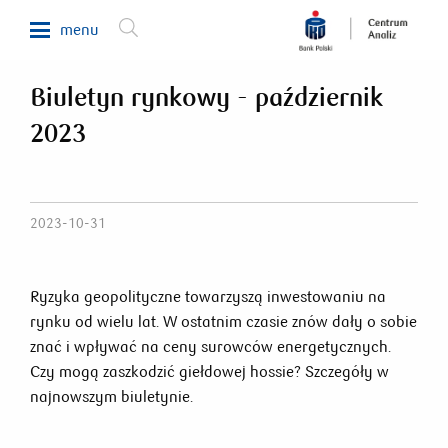
menu
Biuletyn rynkowy - październik
Makroekonomia
2023
Waluty, obligacje, surowce
Analizy sektorowe
Nieruchomości
2023-10-31
Rynki zagraniczne
Fundusze inwestycyjne
Ryzyka geopolityczne towarzyszą inwestowaniu na
rynku od wielu lat. W ostatnim czasie znów dały o sobie
Newsletter
znać i wpływać na ceny surowców energetycznych.
Czy mogą zaszkodzić giełdowej hossie? Szczegóły w
800 302 302
najnowszym biuletynie.