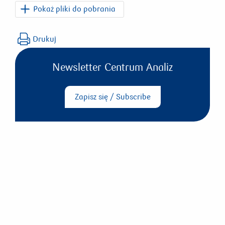
Pokaż pliki do pobrania
Biuletyn październik 2023.pdf
Drukuj
Newsletter Centrum Analiz
Zapisz się / Subscribe