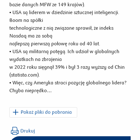
bazie danych MFW ze 149 krajów).
• USA są liderem w dziedzinie sztucznej inteligencji.
Boom na spółki
technologiczne z nią związane sprawił, że indeks
Nasdaq ma za sobą
najlepszą pierwszą połowę roku od 40 lat.
• USA są militarną potęgą. Ich udział w globalnych
wydatkach na zbrojenia
w 2022 roku sięgnął 39% i był 3 razy wyższy od Chin
(statista.com).
• Więc, czy Ameryka straci pozycję globalnego lidera?
Chyba nieprędko…
Pokaż pliki do pobrania
Biuletyn_rynkowy_sierpień_2023.pdf
Drukuj