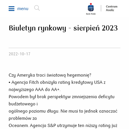
menu
Biuletyn rynkowy - sierpień 2023
Makroekonomia
Waluty, obligacje, surowce
Analizy sektorowe
2022-10-17
Nieruchomości
Rynki zagraniczne
Czy Ameryka traci światową hegemonię?
• Agencja Fitch obniżyła rating kredytowy USA z
Fundusze inwestycyjne
najwyższego AAA do AA+.
Newsletter
Powodem był brak perspektyw zmniejszenia deficytu
budżetowego i
ogólnego poziomu długu. Nie musi to jednak oznaczać
800 302 302
problemów za
Oceanem. Agencja S&P utrzymuje ten niższy rating już