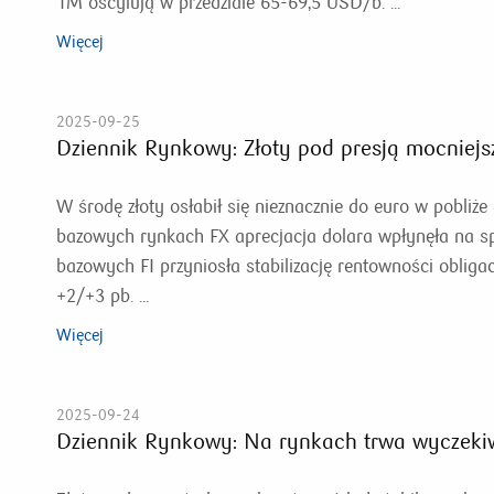
1M oscylują w przedziale 65-69,5 USD/b. ...
Więcej
2025-09-25
Dziennik Rynkowy: Złoty pod presją mocniejs
W środę złoty osłabił się nieznacznie do euro w pobliże
bazowych rynkach FX aprecjacja dolara wpłynęła na s
bazowych FI przyniosła stabilizację rentowności oblig
+2/+3 pb. ...
Więcej
2025-09-24
Dziennik Rynkowy: Na rynkach trwa wyczeki