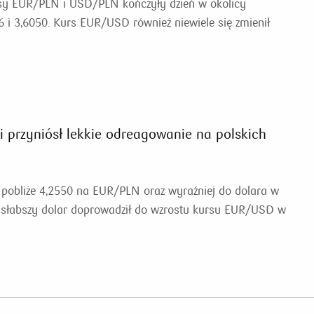
rsy EUR/PLN i USD/PLN kończyły dzień w okolicy
 i 3,6050. Kurs EUR/USD również niewiele się zmienił
i przyniósł lekkie odreagowanie na polskich
w pobliże 4,2550 na EUR/PLN oraz wyraźniej do dolara w
słabszy dolar doprowadził do wzrostu kursu EUR/USD w