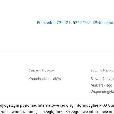
Poprzednia
22
23
24
25
26
27
28
z
89
Następn
Centrum Prasowe
Bądź na bieżąco
Kontakt dla mediów
Serwis Rynko
Maklerskiego
WspieramyEks
najwyższym poziomie, Internetowe serwisy informacyjne PKO Ba
s zapisywane w pamięci przeglądarki. Szczegółowe informacje na