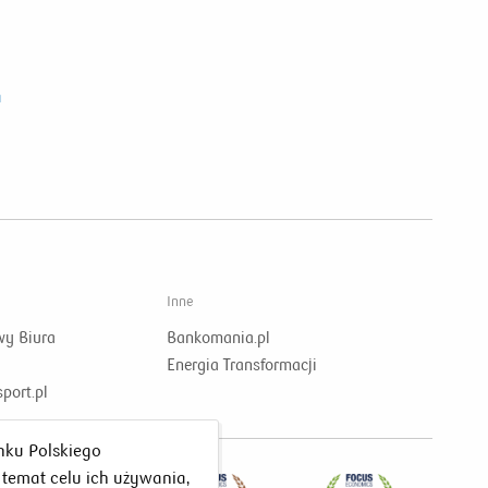
a
Inne
wy Biura
Bankomania.pl
Energia Transformacji
port.pl
nku Polskiego
 temat celu ich używania,