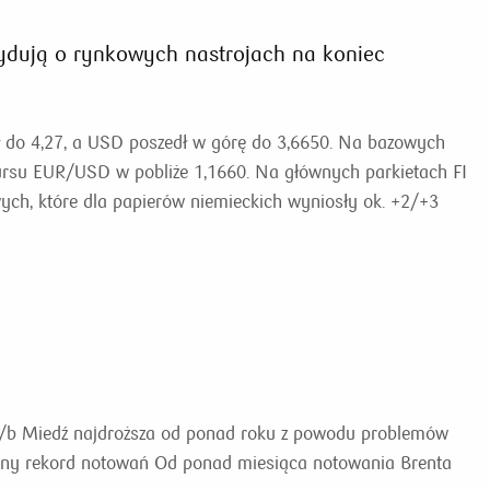
cydują o rynkowych nastrojach na koniec
ł do 4,27, a USD poszedł w górę do 3,6650. Na bazowych
kursu EUR/USD w pobliże 1,1660. Na głównych parkietach FI
wych, które dla papierów niemieckich wyniosły ok. +2/+3
D/b Miedź najdroższa od ponad roku z powodu problemów
ejny rekord notowań Od ponad miesiąca notowania Brenta