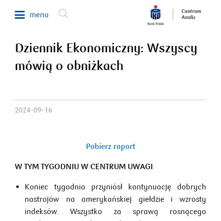
menu
Dziennik Ekonomiczny: Wszyscy
Makroekonomia
mówią o obniżkach
Waluty, obligacje, surowce
Analizy sektorowe
Nieruchomości
2024-09-16
Rynki zagraniczne
Fundusze inwestycyjne
Pobierz raport
Newsletter
W TYM TYGODNIU W CENTRUM UWAGI
Koniec tygodnia przyniósł kontynuację dobrych
800 302 302
nastrojów na amerykańskiej giełdzie i wzrosty
indeksów. Wszystko za sprawą rosnącego