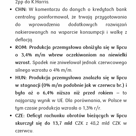
2pp do K.Harris.
CHN:
W komentarzu do danych o kredytach bank
centralny poinformował, że trwają przygotowania
do wprowadzenia dodatkowych rozwiązań
nakierowanych na wsparcie konsumpcji i walkę z
deflacją.
ROM: Produkcja przemysłowa obniżyła się w lipcu
o 3,4% m/m wbrew oczekiwaniom na niewielki
wzrost.
Spadek nie zniwelował jednak czerwcowego
silnego wzrostu o 4% m/m.
HUN:
Produkcja przemysłowa znalazła się w lipcu
w stagnacji (0% m/m
podobnie jak w czerwcu br.) i
była aż o 6,4% niższa niż przed rokiem
– to
najgorszy wynik w UE. Dla porównania, w Polsce w
tym czasie produkcja wzrosła o 1,3% r/r.
CZE: Deficyt rachunku obrotów bieżących w lipcu
skurczył się do 13,7 mld
CZK z 48,2 mld CZK w
czerwcu.