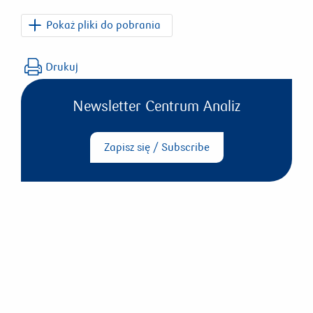
Pokaż pliki do pobrania
PKO_Dziennik_Ekonomiczny_2024_09_16.pdf
Drukuj
Newsletter Centrum Analiz
Zapisz się / Subscribe