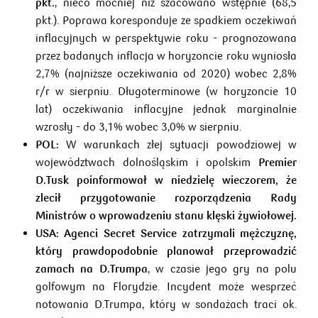
pkt.
, nieco mocniej niż szacowano wstępnie (68,5
pkt.). Poprawa koresponduje ze spadkiem oczekiwań
inflacyjnych w perspektywie roku - prognozowana
przez badanych inflacja w horyzoncie roku wyniosła
2,7% (najniższe oczekiwania od 2020) wobec 2,8%
r/r w sierpniu. Długoterminowe (w horyzoncie 10
lat) oczekiwania inflacyjne jednak marginalnie
wzrosły - do 3,1% wobec 3,0% w sierpniu.
POL:
W warunkach złej sytuacji powodziowej w
województwach dolnośląskim i opolskim
Premier
D.Tusk poinformował w niedzielę wieczorem, że
zlecił przygotowanie rozporządzenia Rady
Ministrów o wprowadzeniu stanu klęski żywiołowej.
USA:
Agenci Secret Service zatrzymali mężczyznę,
który prawdopodobnie planował przeprowadzić
zamach na D.Trumpa
, w czasie jego gry na polu
golfowym na Florydzie. Incydent może wesprzeć
notowania D.Trumpa, który w sondażach traci ok.