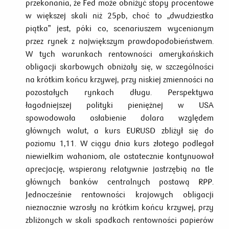
przekonania, że Fed może obniżyć stopy procentowe
w większej skali niż 25pb, choć to „dwudziestka
piątka” jest, póki co, scenariuszem wycenianym
przez rynek z największym prawdopodobieństwem.
W tych warunkach rentowności amerykańskich
obligacji skarbowych obniżały się, w szczególności
na krótkim końcu krzywej, przy niskiej zmienności na
pozostałych rynkach długu. Perspektywa
łagodniejszej polityki pieniężnej w USA
spowodowała osłabienie dolara względem
głównych walut, a kurs EURUSD zbliżył się do
poziomu 1,11. W ciągu dnia kurs złotego podlegał
niewielkim wahaniom, ale ostatecznie kontynuował
aprecjację, wspierany relatywnie jastrzębią na tle
głównych banków centralnych postawą RPP.
Jednocześnie rentowności krajowych obligacji
nieznacznie wzrosły na krótkim końcu krzywej, przy
zbliżonych w skali spadkach rentowności papierów