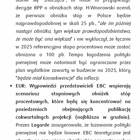
decyzje RPP o obniżkach stóp. H.Wnorowski ocenił,
że pierwsza obniżka stóp w Polsce będzie
najprawdopodobniej w skali 25 pb., "
ale im później
nastąpi obniżka, tym większe prawdopodobieństwo,
że może być ona większa
" i nie wykluczył, że łącznie
w 2025 referencyjna stopa procentowa może zostać
obniżona o 100 pb. Tempo łagodzenia polityki
pieniężnej może natomiast być ograniczane przez
plan wydatków zawarty w budżecie na 2025, który
"
będzie miał konsekwencje
" dla inflacji.
EUR:
Wypowiedzi przedstawicieli EBC wspierają
scenariusz stopniowych obniżek stóp
procentowych, które będą się koncentrować na
posiedzeniach obejmujących publikację
cokwartalnych projekcji (najbliższa w grudniu).
Prezes
Lagarde
zasugerowała, że luzowanie polityki
pieniężnej nie będzie liniowe. EBC teoretycznie jest