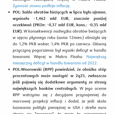
Żywność znowu podbija inflację
.
POL: Saldo obrotów bieżących w lipcu było ujemne,
wyniosło -1,462 mld EUR, znacznie poniżej
oczekiwań (PKOe: -0,37 mld EUR, kons.: -0,35 mld
EUR).
W konsekwencji nadwyżka obrotów bieżących
w ujęciu płynnego roku (suma 12mies.) obniżyła się
do 1,2% PKB wobec 1,4% PKB po czerwcu. Główną
przyczyną pogorszenia był wysoki deficyt w handlu
towarami. Więcej w Makro Flashu:
Największy
miesięczny deficyt w handlu towarami od 2022
.
POL:Wnorowski (RPP) powiedział, że obniżka stóp
procentowych może nastąpić w 2q25,
zwłaszcza
jeśli pojawią się dodatkowe argumenty ze strony
największych banków centralnych.
W jego ocenie
RPP wstrzyma się z decyzjami przynajmniej do
marcowej projekcji inflacji i dodał, że jeśli skala
luzowania polityki pieniężnej w USA i strefie euro
stanie się "znacząca", to może to przyspieszyć