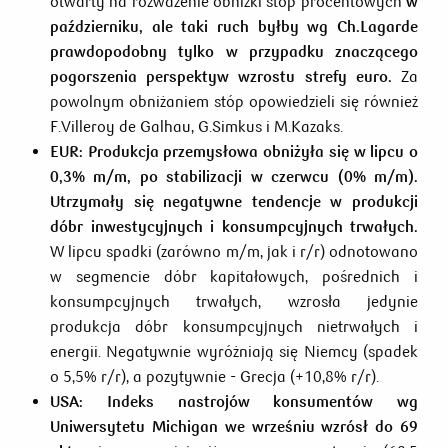
otwarty na rozważenie obniżki stóp procentowych
w
październiku, ale taki ruch byłby wg Ch.Lagarde
prawdopodobny tylko w przypadku znaczącego
pogorszenia perspektyw wzrostu strefy euro.
Za
powolnym obniżaniem stóp opowiedzieli się również
F.Villeroy de Galhau, G.Simkus i M.Kazaks.
EUR: Produkcja przemysłowa obniżyła się w lipcu o
0,3% m/m, po stabilizacji w czerwcu (0% m/m).
Utrzymały się negatywne tendencje w produkcji
dóbr inwestycyjnych i konsumpcyjnych trwałych.
W lipcu spadki (zarówno m/m, jak i r/r) odnotowano
w segmencie dóbr kapitałowych, pośrednich i
konsumpcyjnych trwałych, wzrosła jedynie
produkcja dóbr konsumpcyjnych nietrwałych i
energii. Negatywnie wyróżniają się Niemcy (spadek
o 5,5% r/r), a pozytywnie - Grecja (+10,8% r/r).
USA:
Indeks nastrojów konsumentów wg
Uniwersytetu Michigan we wrześniu wzrósł do 69