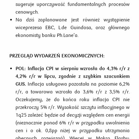
sugeruje uporczywość fundamentalnych procesów
cenowych.
Na dziś zaplanowane jest również wystąpienie
wiceprezesa EBC, L.de Guindosa, oraz głównego
ekonomisty banku Ph.Lane’a.
PRZEGLĄD WYDARZEŃ EKONOMICZNYCH:
POL: Inflacja CPI w sierpniu wzrosła do 4,3% r/r z
4,2% r/r w lipcu, zgodnie z szybkim szacunkiem
GUS.
Inflacja usługowa pozostała na poziomie 6,2%
r/r, a towarowa wzrosła do 3,6% r/r z 3,5% r/r.
Oczekujemy, że do końca roku inflacja CPI nie
przekroczy 5% r/r. Wysokość szczytu inflacyjnego w
1q25 zależeć będzie od decyzji względem cen energii
(nieznacznie ponad 6% r/r w przypadku uwolnienia
cen i o ok. 0,8pp niżej w przypadku utrzymania
obecnych rozwiązań). Więcej w Makro Flashu: