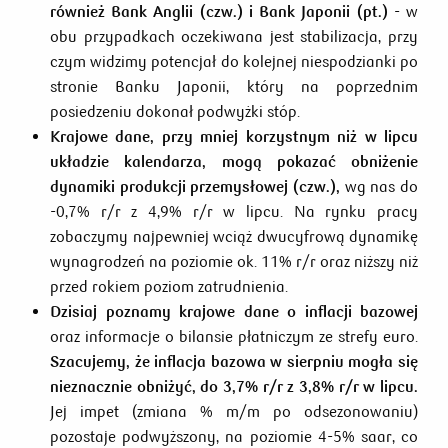
również Bank Anglii (czw.) i Bank Japonii (pt.)
- w
obu przypadkach oczekiwana jest stabilizacja, przy
czym widzimy potencjał do kolejnej niespodzianki po
stronie Banku Japonii, który na poprzednim
posiedzeniu dokonał podwyżki stóp.
Krajowe dane, przy mniej korzystnym niż w lipcu
układzie kalendarza, mogą pokazać obniżenie
dynamiki produkcji przemysłowej (czw.),
wg nas do
-0,7% r/r z 4,9% r/r w lipcu. Na rynku pracy
zobaczymy najpewniej wciąż dwucyfrową dynamikę
wynagrodzeń na poziomie ok. 11% r/r oraz niższy niż
przed rokiem poziom zatrudnienia.
Dzisiaj poznamy krajowe dane o inflacji bazowej
oraz informacje o bilansie płatniczym ze strefy euro.
Szacujemy, że inflacja bazowa w sierpniu mogła się
nieznacznie obniżyć, do 3,7% r/r z 3,8% r/r w lipcu.
Jej impet (zmiana % m/m po odsezonowaniu)
pozostaje podwyższony, na poziomie 4-5% saar, co