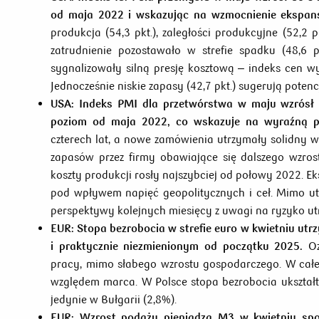
od maja 2022 i wskazując na wzmocnienie ekspans
produkcja (54,3 pkt.), zaległości produkcyjne (52,2 pk
zatrudnienie pozostawało w strefie spadku (48,6 p
sygnalizowały silną presję kosztową – indeks cen wyn
Jednocześnie niskie zapasy (42,7 pkt.) sugerują poten
USA:
Indeks PMI dla przetwórstwa w maju wzrósł d
poziom od maja 2022, co wskazuje na wyraźną p
czterech lat, a nowe zamówienia utrzymały solidny 
zapasów przez firmy obawiające się dalszego wzro
koszty produkcji rosły najszybciej od połowy 2022. Ek
pod wpływem napięć geopolitycznych i ceł. Mimo ut
perspektywy kolejnych miesięcy z uwagi na ryzyko utr
EUR:
Stopa bezrobocia w strefie euro w kwietniu ut
i praktycznie niezmienionym od początku 2025.
O
pracy, mimo słabego wzrostu gospodarczego. W całe
względem marca. W Polsce stopa bezrobocia ukształ
jedynie w Bułgarii (2,8%).
EUR:
Wzrost podaży pieniądza M3 w kwietniu spow