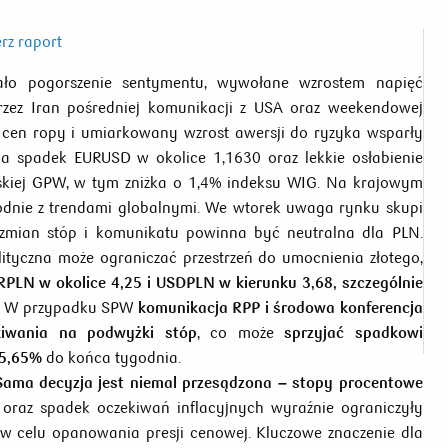
rz raport
ło pogorszenie sentymentu, wywołane wzrostem napięć
rzez Iran pośredniej komunikacji z USA oraz weekendowej
st cen ropy i umiarkowany wzrost awersji do ryzyka wsparły
 na spadek EURUSD w okolice 1,1630 oraz lekkie osłabienie
wskiej GPW, w tym zniżka o 1,4% indeksu WIG. Na krajowym
dnie z trendami globalnymi. We wtorek uwaga rynku skupi
 zmian stóp i komunikatu powinna być neutralna dla PLN.
ityczna może ograniczać przestrzeń do umocnienia złotego,
PLN w okolice 4,25 i USDPLN w kierunku 3,68, szczególnie
. W przypadku SPW
komunikacja RPP i środowa konferencja
iwania na podwyżki stóp
, co może
sprzyjać
spadkowi
 5,65%
do końca tygodnia.
Sama decyzja jest niemal przesądzona – stopy procentowe
i oraz spadek oczekiwań inflacyjnych wyraźnie ograniczyły
 celu opanowania presji cenowej. Kluczowe znaczenie dla