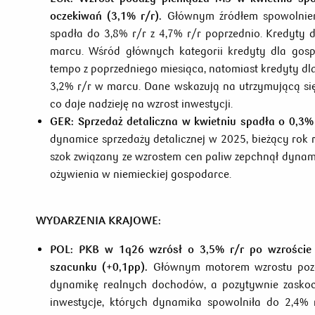
oczekiwań (3,1% r/r).
Głównym źródłem spowolnien
spadła do 3,8% r/r z 4,7% r/r poprzednio. Kredyty 
marcu. Wśród głównych kategorii kredyty dla gosp
tempo z poprzedniego miesiąca, natomiast kredyty dla
3,2% r/r w marcu. Dane wskazują na utrzymującą się
co daje nadzieję na wzrost inwestycji.
GER:
Sprzedaż detaliczna w kwietniu spadła o 0,3%
dynamice sprzedaży detalicznej w 2025, bieżący rok
szok związany ze wzrostem cen paliw zepchnął dynami
ożywienia w niemieckiej gospodarce.
WYDARZENIA KRAJOWE:
POL:
PKB w 1q26 wzrósł o 3,5% r/r po wzroście 
szacunku (+0,1pp).
Głównym motorem wzrostu pozo
dynamikę realnych dochodów, a pozytywnie zaskocz
inwestycje, których dynamika spowolniła do 2,4% r