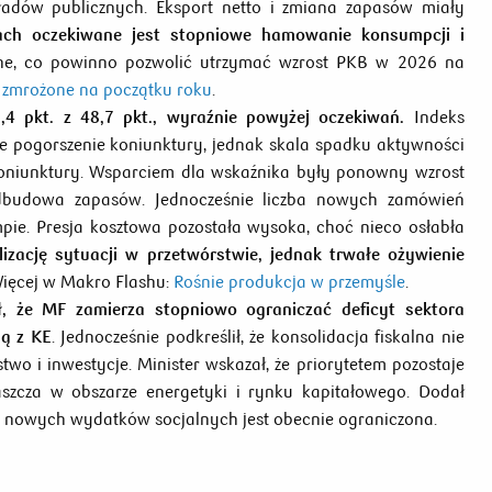
ładów publicznych. Eksport netto i zmiana zapasów miały
ach oczekiwane jest stopniowe hamowanie konsumpcji i
jne, co powinno pozwolić utrzymać wzrost PKB w 2026 na
 zmrożone na początku roku
.
4 pkt. z 48,7 pkt., wyraźnie powyżej oczekiwań.
Indeks
uje pogorszenie koniunktury, jednak skala spadku aktywności
koniunktury. Wsparciem dla wskaźnika były ponowny wzrost
dbudowa zapasów. Jednocześnie liczba nowych zamówień
mpie. Presja kosztowa pozostała wysoka, choć nieco osłabła
izację sytuacji w przetwórstwie, jednak trwałe ożywienie
ięcej w Makro Flashu:
Rośnie produkcja w przemyśle
.
, że MF zamierza stopniowo ograniczać deficyt sektora
ną z KE
. Jednocześnie podkreślił, że konsolidacja fiskalna nie
o i inwestycje. Minister wskazał, że priorytetem pozostaje
szcza w obszarze energetyki i rynku kapitałowego. Dodał
do nowych wydatków socjalnych jest obecnie ograniczona.