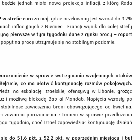
ędzie jednak miała nowa projekcja inflacji, z którą Rada
 w strefie euro za maj
, gdzie oczekiwany jest wzrost do 3,2%
ach inflacyjnych z Niemiec i Francji wynik dla całej strefy
yną pierwsze w tym tygodniu dane z rynku pracy – raport
 popyt na pracę utrzymuje się na stabilnym poziomie.
ły porozumienie w sprawie wstrzymania wzajemnych ataków
 w Bejrucie, co ma ułatwić kontynuację rozmów pokojowych.
edzi na eskalację izraelskiej ofensywy w Libanie, grożąc
uz i możliwą blokadą Bab al-Mandab. Napięcia wzrosły po
tabilność zawieszenia broni obowiązującego od kwietnia.
i zawarcia porozumienia z Iranem w sprawie przedłużenia
gu tygodnia, choć Izrael zapowiedział kontynuację działań
się do 51,6 pkt. z 52,2 pkt. w poprzednim miesiącu i był