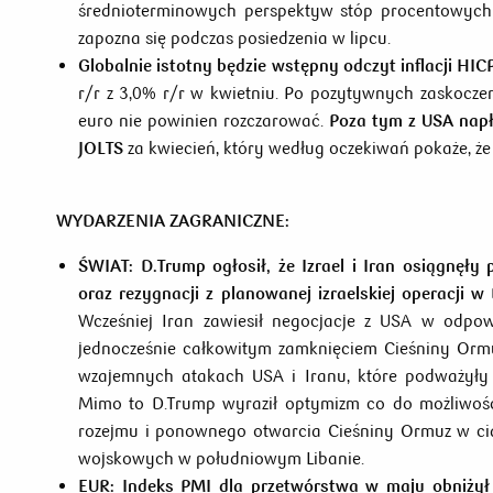
średnioterminowych perspektyw stóp procentowych b
zapozna się podczas posiedzenia w lipcu.
Globalnie istotny będzie wstępny odczyt inflacji HICP
r/r z 3,0% r/r w kwietniu. Po pozytywnych zaskoczeni
euro nie powinien rozczarować.
Poza tym z USA napł
JOLTS
za kwiecień, który według oczekiwań pokaże, że
WYDARZENIA ZAGRANICZNE:
ŚWIAT:
D.Trump ogłosił, że Izrael i Iran osiągnę
oraz rezygnacji z planowanej izraelskiej operacji
Wcześniej Iran zawiesił negocjacje z USA w odpowi
jednocześnie całkowitym zamknięciem Cieśniny Orm
wzajemnych atakach USA i Iranu, które podważyły s
Mimo to D.Trump wyraził optymizm co do możliwośc
rozejmu i ponownego otwarcia Cieśniny Ormuz w cią
wojskowych w południowym Libanie.
EUR:
Indeks PMI dla przetwórstwa w maju obniżył 