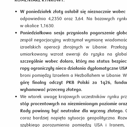
W poniedziałek złoty osłabił się nieznacznie wobec 
odpowiednio 4,2350 oraz 3,64. Na bazowych rynka
w okolice 1,1630.
Poniedziałkowa sesja przyniosła pogorszenie glob
zespół negocjacyjny wstrzymał wymianę wiadomośc
izraelskich operacji zbrojnych w Libanie. Przeło
umiarkowany wzrost awersji do ryzyka na glob
szczególnie wobec dolara, który ma status bezpiec
ropy ograniczyły nieco działania dyplomatyczne US
broni pomiędzy Izraelem a Hezbollahem w Libanie. 
górę
finalny odczyt PKB Polski za 1q26, fundam
wyhamować przeceny złotego.
We wtorek uwagę krajowych uczestników rynku prz
stóp procentowych na niezmienionym poziomie oraz
Rady powinny być neutralne dla wyceny złotego.
O
coraz bardziej napięta sytuacja geopolityczna. Ro
szybkiego porozumienia pomiędzy USA i Iranem, s