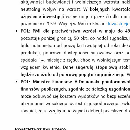
aktywności budowlanej i wolniejszego wzrostu nak
neutralny wpływ na wzrost.
W kolejnych kwartał
ożywienie inwestycji
wspieranych przez środki uni
poziomie ok. 3,5%. Więcej w Makro Flashu:
Inwestycje
POL:
PMI dla przetwórstwa wzrósł w maju do 49,
pozostaje poniżej granicy 50 pkt., co nadal sygnaliz
była najmniejsza od początku trwającej od roku de
produkcji, poprawa dostępności surowców oraz o
spadała 14. miesiąc z rzędu, choć w wolniejszym te
względem kwietnia.
Dane sugerują stopniową stabil
będzie zależało od poprawy popytu zagranicznego.
W
POL:
Minister Finansów A.Domański poinformował
finansów publicznych, zgodnie ze ścieżką uzgodnio
może odbywać się kosztem wydatków na bezpieczeństw
utrzymanie wysokiego wzrostu gospodarczego, zwła
również, że ze względu na wysoki deficyt przestrzeń 
KOMENTARZ RYNKOWY: