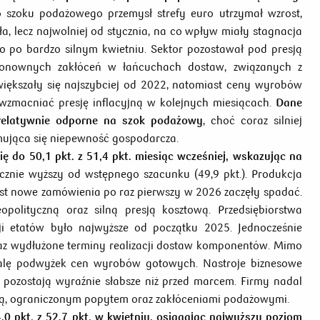
szoku podażowego przemysł strefy euro utrzymał wzrost,
a, lecz najwolniej od stycznia, na co wpływ miały stagnacja
po bardzo silnym kwietniu. Sektor pozostawał pod presją
ponownych zakłóceń w łańcuchach dostaw, związanych z
zwiększały się najszybciej od 2022, natomiast ceny wyrobów
wzmacniać presję inflacyjną w kolejnych miesiącach.
Dane
 relatywnie odporne na szok podażowy
, choć coraz silniej
ymująca się niepewność gospodarcza.
ę do 50,1 pkt. z 51,4 pkt. miesiąc wcześniej, wskazując na
cznie wyższy od wstępnego szacunku (49,9 pkt.). Produkcja
ast nowe zamówienia po raz pierwszy w 2026 zaczęły spadać.
olityczną oraz silną presją kosztową. Przedsiębiorstwa
ji etatów było najwyższe od początku 2025. Jednocześnie
az wydłużone terminy realizacji dostaw komponentów. Mimo
skalę podwyżek cen wyrobów gotowych. Nastroje biznesowe
k pozostają wyraźnie słabsze niż przed marcem. Firmy nadal
cją, ograniczonym popytem oraz zakłóceniami podażowymi.
0 pkt. z 52,7 pkt. w kwietniu, osiągając najwyższy poziom