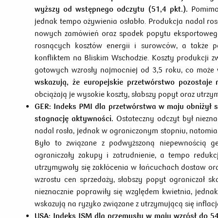
wyższy od wstępnego odczytu (51,4 pkt.).
Pomimo 
jednak tempo ożywienia osłabło. Produkcja nadal rosł
nowych zamówień oraz spadek popytu eksportowego 
rosnących kosztów energii i surowców, a także 
konfliktem na Bliskim Wschodzie. Koszty produkcji 
gotowych wzrosły najmocniej od 3,5 roku, co może 
wskazują, że europejskie przetwórstwo pozostaje
obciążają je wysokie koszty, słabszy popyt oraz utrz
GER:
Indeks PMI dla przetwórstwa w maju obniżył si
stagnację aktywności.
Ostateczny odczyt był niezna
nadal rosła, jednak w ograniczonym stopniu, natomi
Było to związane z podwyższoną niepewnością geop
ograniczały zakupy i zatrudnienie, a tempo redukc
utrzymywały się zakłócenia w łańcuchach dostaw or
wzrostu cen sprzedaży, słabszy popyt ograniczał 
nieznacznie poprawiły się względem kwietnia, jedna
wskazują na ryzyko związane z utrzymującą się infla
USA:
Indeks ISM dla przemysłu w maju wzrósł do 54,