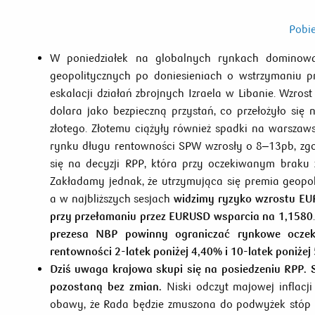
Pobie
W poniedziałek na globalnych rynkach dominowa
geopolitycznych po doniesieniach o wstrzymaniu p
eskalacji działań zbrojnych Izraela w Libanie. Wzro
dolara jako bezpieczną przystań, co przełożyło się
złotego. Złotemu ciążyły również spadki na warsza
rynku długu rentowności SPW wzrosły o 8–13pb, zgo
się na decyzji RPP, która przy oczekiwanym braku
Zakładamy jednak, że utrzymująca się premia geopol
a w najbliższych sesjach
widzimy ryzyko wzrostu EUR
przy przełamaniu przez EURUSD wsparcia na 1,1580
prezesa NBP powinny ograniczać rynkowe oczek
rentowności 2-latek poniżej 4,40% i 10-latek poniżej
Dziś uwaga krajowa skupi się na posiedzeniu RPP. 
pozostaną bez zmian.
Niski odczyt majowej inflacj
obawy, że Rada będzie zmuszona do podwyżek stóp w