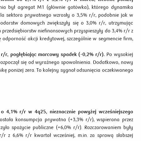
ia był agregat M1 (głównie gotówka), którego dynamika
dla sektora prywatnego wzrosły o 3,5% r/r, podobnie jak w
odarstw domowych zwiększyły się o 3,0% r/r, utrzymując
 przedsiębiorstw niefinansowych przyspieszyły do 3,4% r/r z
 odporność akcji kredytowej, szczególnie w segmencie firm,
 r/r, pogłębiając marcowy spadek (-0,2% r/r).
Po wysokiej
 rozpoczął się od wyraźnego spowolnienia. Dodatkowo, nowy
kę poniżej zera. To kolejny sygnał odsunięcia oczekiwanego
o 4,1% r/r w 4q25, nieznacznie powyżej wcześniejszego
stała konsumpcja prywatna (+3,3% r/r), wspierana przez
yło spożycie publiczne (+6,0% r/r). Rozczarowaniem były
/r z 6,6% r/r kwartał wcześniej, m.in. za sprawą słabszej