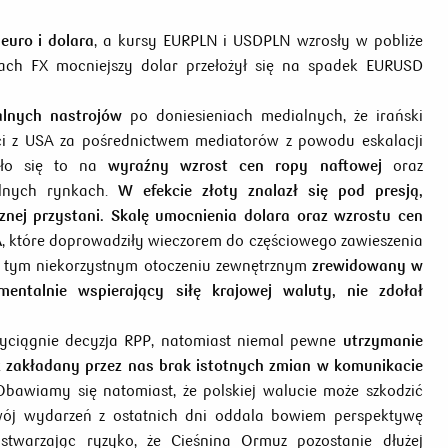
euro i dolara
, a kursy EURPLN i USDPLN wzrosły w pobliże
ch FX mocniejszy dolar przełożył się na spadek EURUSD
alnych nastrojów
po doniesieniach medialnych, że irański
i z USA za pośrednictwem mediatorów z powodu eskalacji
żyło się to na
wyraźny wzrost cen ropy naftowej
oraz
alnych rynkach.
W efekcie złoty znalazł się pod presją,
znej przystani. Skalę umocnienia dolara oraz wzrostu cen
A
, które doprowadziły wieczorem do częściowego zawieszenia
W tym niekorzystnym otoczeniu zewnętrznym
zrewidowany w
entalnie wspierający siłę krajowej waluty, nie zdołał
yciągnie decyzja RPP, natomiast niemal pewne
utrzymanie
 zakładany przez nas brak istotnych zmian w komunikacie
bawiamy się natomiast, że polskiej walucie może szkodzić
zwój wydarzeń z ostatnich dni oddala bowiem perspektywę
twarzając ryzyko, że Cieśnina Ormuz pozostanie dłużej