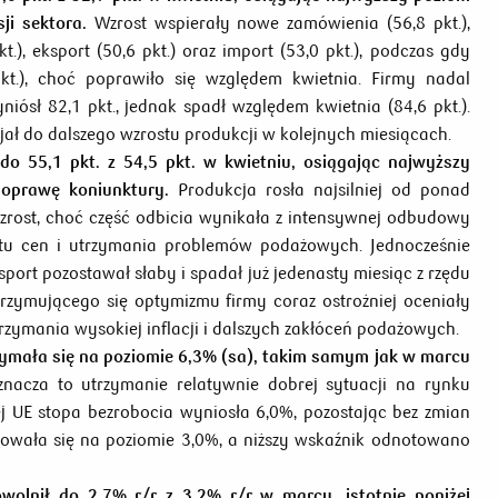
ji sektora.
Wzrost wspierały nowe zamówienia (56,8 pkt.),
t.), eksport (50,6 pkt.) oraz import (53,0 pkt.), podczas gdy
kt.), choć poprawiło się względem kwietnia. Firmy nadal
iósł 82,1 pkt., jednak spadł względem kwietnia (84,6 pkt.).
cjał do dalszego wzrostu produkcji w kolejnych miesiącach.
o 55,1 pkt. z 54,5 pkt. w kwietniu, osiągając najwyższy
oprawę koniunktury.
Produkcja rosła najsilniej od ponad
wzrost, choć część odbicia wynikała z intensywnej odbudowy
stu cen i utrzymania problemów podażowych. Jednocześnie
sport pozostawał słaby i spadał już jedenasty miesiąc z rzędu
rzymującego się optymizmu firmy coraz ostrożniej oceniały
zymania wysokiej inflacji i dalszych zakłóceń podażowych.
rzymała się na poziomie 6,3% (sa), takim samym jak w marcu
znacza to utrzymanie relatywnie dobrej sytuacji na rynku
j UE stopa bezrobocia wyniosła 6,0%, pozostając bez zmian
towała się na poziomie 3,0%, a niższy wskaźnik odnotowano
olnił do 2,7% r/r z 3,2% r/r w marcu, istotnie poniżej