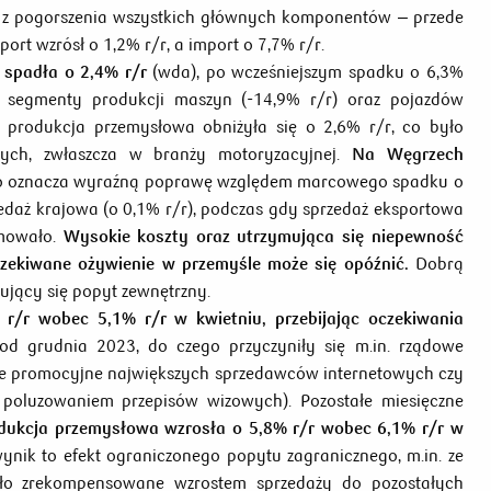
ł z pogorszenia wszystkich głównych komponentów – przede
rt wzrósł o 1,2% r/r, a import o 7,7% r/r.
 spadła o 2,4% r/r
(wda), po wcześniejszym spadku o 6,3%
segmenty produkcji maszyn (-14,9% r/r) oraz pojazdów
 produkcja przemysłowa obniżyła się o 2,6% r/r, co było
ych, zwłaszcza w branży motoryzacyjnej.
Na Węgrzech
o oznacza wyraźną poprawę względem marcowego spadku o
zedaż krajowa (o 0,1% r/r), podczas gdy sprzedaż eksportowa
amowało.
Wysokie koszty oraz utrzymująca się niepewność
oczekiwane ożywienie w przemyśle może się opóźnić.
Dobrą
jący się popyt zewnętrzny.
r/r wobec 5,1% r/r w kwietniu, przebijając oczekiwania
d grudnia 2023, do czego przyczyniły się m.in. rządowe
nie promocyjne największych sprzedawców internetowych czy
 poluzowaniem przepisów wizowych). Pozostałe miesięczne
dukcja przemysłowa wzrosła o 5,8% r/r wobec 6,1% r/r w
nik to efekt ograniczonego popytu zagranicznego, m.in. ze
tało zrekompensowane wzrostem sprzedaży do pozostałych