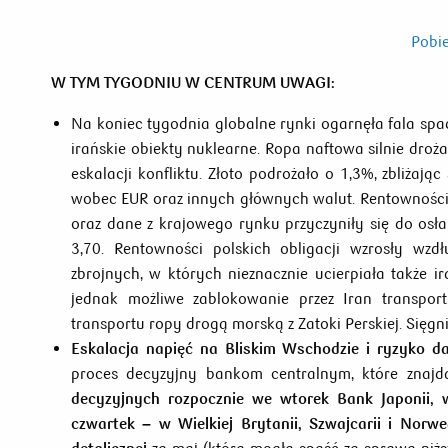
Pobie
W TYM TYGODNIU W CENTRUM UWAGI:
Na koniec tygodnia globalne rynki ogarnęła fala spa
irańskie obiekty nuklearne. Ropa naftowa silnie droż
eskalacji konfliktu. Złoto podrożało o 1,3%, zbliża
wobec EUR oraz innych głównych walut. Rentowności
oraz dane z krajowego rynku przyczyniły się do osł
3,70. Rentowności polskich obligacji wzrosły wzdł
zbrojnych, w których nieznacznie ucierpiała także 
jednak możliwe zablokowanie przez Iran transpor
transportu ropy drogą morską z Zatoki Perskiej. Sięgn
Eskalacja napięć na Bliskim Wschodzie i ryzyko d
proces decyzyjny bankom centralnym, które znaj
decyzyjnych rozpocznie we wtorek Bank Japonii,
czwartek – w Wielkiej Brytanii, Szwajcarii i Norwe