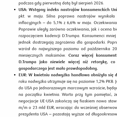
podczas gdy pierwotną datą był sierpień 2026.
USA:
Wstępny indeks nastrojów konsumenckich Uni
pkt. w maju. Silna poprawa nastrojów wynikała
inflacyjnych – do 5,1% z 6,6% w maju. Oczekiwania 
Poprawie uległy zarówno oczekiwania, jak i ocena bie
rozpoczęciem kadencji D.Trumpa. Konsumenci mniej 
jednak dostrzegają zagrożenia dla gospodarki. Pop
wzrósł do najwyższego poziomu od października 2
miesięcznych maksimów.
Coraz więcej konsument
D.Trumpa jako niewiele więcej niż retorykę, co
gospodarczego jest mało prawdopodobny.
EUR:
W kwietniu nadwyżka handlowa obniżyła się d
roku nadwyżka utrzymuje się na poziomie 1,2% PKB. 
do USA po jednorazowym marcowym wzroście, będący
na początku kwietnia. Warto przy tym pamiętać, że
negocjacje UE-USA zakończą się fiaskiem nowa staw
m/m o 23 mld EUR, wracając do wcześniej obserwo
prezydenta USA – pozostają wyższe od długookresow