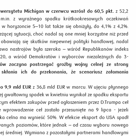
wersytetu Michigan w czerwcu wzrósł do 60,5 pkt.
z 52,2
 m.in. z wyraźnego spadku krótkookresowych oczekiwań
w horyzoncie 5–10 lat także się obniżyły, do 4,1% z 4,2%.
żącej sytuacji, choć nadal są one mniej korzystne niż przed
obawiają się skutków niepewnej polityki handlowej, nadal
rawa nastrojów była szeroka – wśród Republikanów indeks
020, a wśród Demokratów i wyborców niezależnych do 3-
ów zaczyna postrzegać groźby wojny celnej ze strony
 skłania ich do przekonania, że scenariusz załamania
o 9,9 mld
EUR
z 36,8 mld EUR w marcu. W ujęciu płynnego
Jej gwałtowny spadek w kwietniu wynikał ze spadku eksportu
m efektem zakupów przed ogłoszeniem przez D.Trumpa ceł
 wprowadzenie ceł zostało przesunięte na 9 lipca - jeżeli
ka celna ma wynieść 50%. W efekcie eksport do USA spadł
wanych poziomów, które jednak – od czasu wyboru nowego
ej średniej. Wymiana z pozostałymi partnerami handlowymi