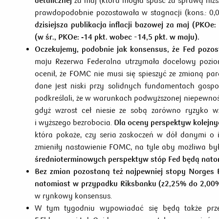
detalicznej
za maj (która mogła spaść za sprawą niż
prawdopodobnie pozostawała w stagnacji (kons.: 0
dzisiejsza publikacja inflacji bazowej za maj (PKOe
(w śr., PKOe: ‑14 pkt. wobec -14,5 pkt. w maju).
Oczekujemy, podobnie jak konsensus, że Fed pozos
maju Rezerwa Federalna utrzymała docelowy pozi
ocenił, że FOMC nie musi się spieszyć ze zmianą par
dane jest niski przy solidnych fundamentach gosp
podkreślali, że w warunkach podwyższonej niepewn
gdyż wzrost ceł niesie ze sobą zarówno ryzyko wzr
i wyższego bezrobocia.
Dla oceny perspektyw kolejnyc
która pokaże, czy seria zaskoczeń w dół danymi o 
zmieniły nastawienie FOMC, na tyle aby możliwa by
średnioterminowych perspektyw stóp Fed będą nato
Bez zmian pozostaną też najpewniej stopy Norges B
natomiast w przypadku Riksbanku (z
2,25% do 2,00%
w rynkowy konsensus.
W tym tygodniu wypowiadać się będą także prze