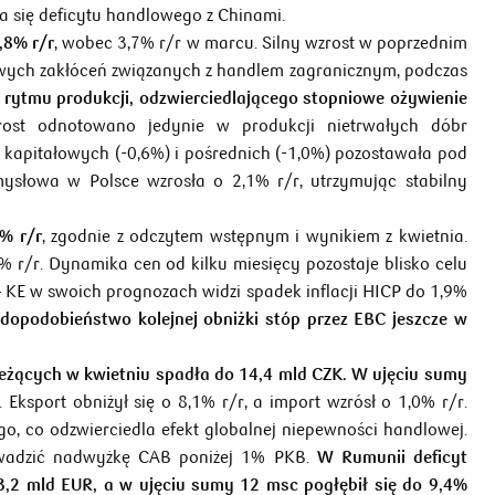
nia się deficytu handlowego z Chinami.
,8% r/r
, wobec 3,7% r/r w marcu. Silny wzrost w poprzednim
wych zakłóceń związanych z handlem zagranicznym, podczas
 rytmu produkcji, odzwierciedlającego stopniowe ożywienie
st odnotowano jedynie w produkcji nietrwałych dóbr
kapitałowych (-0,6%) i pośrednich (-1,0%) pozostawała pod
ysłowa w Polsce wzrosła o 2,1% r/r, utrzymując stabilny
1% r/r
, zgodnie z odczytem wstępnym i wynikiem z kwietnia.
9% r/r. Dynamika cen od kilku miesięcy pozostaje blisko celu
KE w swoich prognozach widzi spadek inflacji HICP do 1,9%
awdopodobieństwo kolejnej obniżki stóp przez EBC jeszcze w
żących w kwietniu spadła do 14,4 mld CZK. W ujęciu sumy
Eksport obniżył się o 8,1% r/r, a import wzrósł o 1,0% r/r.
o, co odzwierciedla efekt globalnej niepewności handlowej.
owadzić nadwyżkę CAB poniżej 1% PKB.
W Rumunii deficyt
3,2 mld EUR, a w ujęciu sumy 12
msc pogłębił się do 9,4%