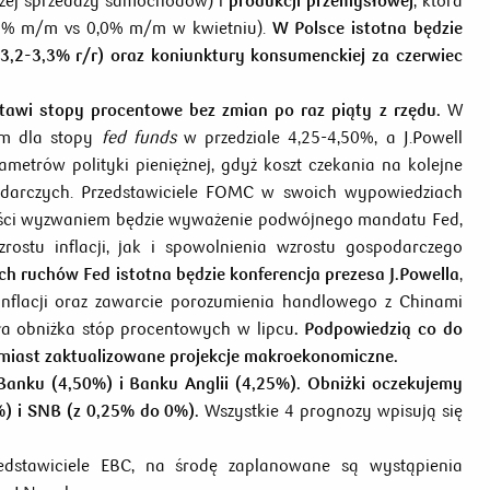
szej sprzedaży samochodów) i
produkcji przemysłowej
, która
,0% m/m vs 0,0% m/m w kwietniu).
W Polsce istotna będzie
: 3,2-3,3% r/r) oraz koniunktury konsumenckiej za czerwiec
tawi stopy procentowe bez zmian po raz piąty z rzędu.
W
om dla stopy
fed funds
w przedziale 4,25-4,50%, a J.Powell
ametrów polityki pieniężnej, gdyż koszt czekania na kolejne
odarczych. Przedstawiciele FOMC w swoich wypowiedziach
ości wyzwaniem będzie wyważenie podwójnego mandatu Fed,
ostu inflacji, jak i spowolnienia wzrostu gospodarczego
h ruchów Fed istotna będzie konferencja prezesa J.Powella
,
inflacji oraz zawarcie porozumienia handlowego z Chinami
ła obniżka stóp procentowych w lipcu
. Podpowiedzią co do
miast zaktualizowane projekcje makroekonomiczne.
anku (4,50%) i Banku Anglii (4,25%). Obniżki oczekujemy
) i SNB (z 0,25% do 0%).
Wszystkie 4 prognozy wpisują się
dstawiciele EBC, na środę zaplanowane są wystąpienia