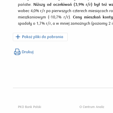
państw.
Niższy od oczekiwań (3,9% r/r) był też w
wobec 4,0% r/r po pierwszych czterech miesiącach rok
mieszkaniowym (-10,7% r/r).
Ceny mieszkań konty
spadały o 1,7% r/r, a w mniej zamożnych (poziomy 2 i 
Pokaż pliki do pobrania
PKO_Dziennik_Ekonomiczny_2025_06_16.pdf
Drukuj
PKO Bank Polski
O Centrum Analiz