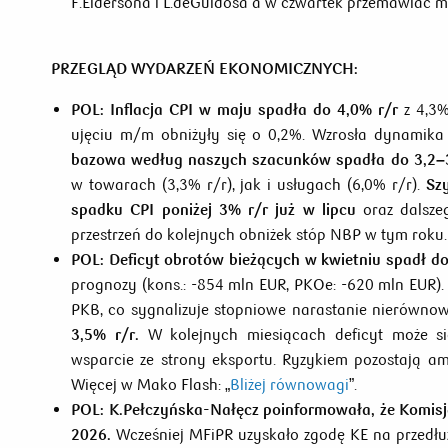
F.Eldersona i L.deGuidosa a w czwartek przemawiać m
PRZEGLĄD WYDARZEŃ EKONOMICZNYCH:
POL:
Inflacja CPI w maju spadła do 4,0% r/r
z 4,3%
ujęciu m/m obniżyły się o 0,2%. Wzrosła dynamika
bazowa według naszych szacunków spadła do 3,2–
w towarach (3,3% r/r), jak i usługach (6,0% r/r).
Sz
spadku CPI poniżej 3% r/r
już w lipcu
oraz dalszeg
przestrzeń do kolejnych obniżek stóp NBP w tym roku.
POL:
Deficyt obrotów bieżących w kwietniu spadł d
prognozy (kons.: -854 mln EUR, PKOe: -620 mln EUR)
PKB, co sygnalizuje stopniowe narastanie nierównow
3,5% r/r.
W kolejnych miesiącach deficyt może się
wsparcie ze strony eksportu. Ryzykiem pozostają a
Więcej w Mako Flash: „
Bliżej równowagi
”.
POL: K.Pełczyńska-Nałęcz poinformowała, że Komisj
2026.
Wcześniej MFiPR uzyskało zgodę KE na przedłuż