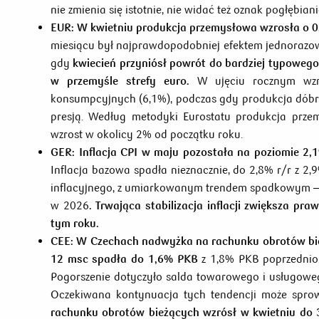
nie zmienia się istotnie, nie widać też oznak pogłębia
EUR:
W kwietniu produkcja przemysłowa wzrosła o 0
miesiącu był najprawdopodobniej efektem jednorazo
gdy
kwiecień przyniósł powrót do bardziej typowego
w przemyśle strefy euro.
W ujęciu rocznym wzro
konsumpcyjnych (6,1%), podczas gdy produkcja dóbr 
presją. Według metodyki Eurostatu produkcja przem
wzrost w okolicy 2% od początku roku.
GER:
Inflacja CPI w maju pozostała na poziomie 2,
Inflacja bazowa spadła nieznacznie, do 2,8% r/r z 2,
inflacyjnego, z umiarkowanym trendem spadkowym – 
w 2026
. Trwająca stabilizacja inflacji zwiększa pr
tym roku.
CEE: W Czechach nadwyżka na rachunku obrotów bie
12 msc spadła do 1,6% PKB
z 1,8% PKB poprzednio. 
Pogorszenie dotyczyło salda towarowego i usługoweg
Oczekiwana kontynuacja tych tendencji może spr
rachunku obrotów bieżących wzrósł w kwietniu do 