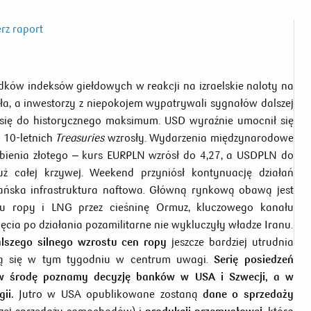
rz raport
dków indeksów giełdowych w reakcji na izraelskie naloty na
ała, a inwestorzy z niepokojem wypatrywali sygnałów dalszej
jąc się do historycznego maksimum. USD wyraźnie umocnił się
 10-letnich
Treasuries
wzrosły. Wydarzenia międzynarodowe
abienia złotego – kurs EURPLN wzrósł do 4,27, a USDPLN do
uż całej krzywej. Weekend przyniósł kontynuację działań
irańska infrastruktura naftowa. Główną rynkową obawą jest
tu ropy i LNG przez cieśninę Ormuz, kluczowego kanału
ięcia po działania pozamilitarne nie wykluczyły władze Iranu.
alszego silnego wzrostu cen ropy
jeszcze bardziej utrudnia
dą się w tym tygodniu w centrum uwagi.
Serię posiedzeń
 w środę poznamy decyzję banków w USA i Szwecji, a w
gii.
Jutro w USA opublikowane zostaną
dane o sprzedaży