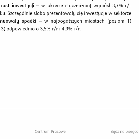
zrost inwestycji
– w okresie styczeń-maj wyniósł 3,7% r/r
u. Szczególnie słabo prezentowały się inwestycje w sektorze
nuowały spadki
– w najbogatszych miastach (poziom 1)
3) odpowiednio o 3,5% r/r i 4,9% r/r.
Centrum Prasowe
Bądź na bieżąco