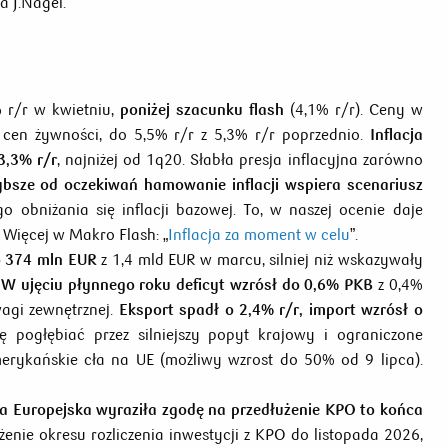
a J.Nagel.
 r/r w kwietniu,
poniżej szacunku flash
(4,1% r/r). Ceny w
 cen żywności, do 5,5% r/r z 5,3% r/r poprzednio.
Inflacja
3,3% r/r
, najniżej od 1q20. Słabła presja inflacyjna zarówno
ybsze od oczekiwań hamowanie inflacji wspiera scenariusz
o obniżania się inflacji bazowej. To, w naszej ocenie daje
 Więcej w Makro Flash: „
Inflacja za moment w celu
”.
o 374 mln EUR
z 1,4 mld EUR w marcu, silniej niż wskazywały
.
W ujęciu płynnego roku deficyt wzrósł do 0,6% PKB
z 0,4%
agi zewnętrznej.
Eksport spadł o 2,4% r/r, import wzrósł o
 pogłębiać przez silniejszy popyt krajowy i ograniczone
merykańskie cła na UE (możliwy wzrost do 50% od 9 lipca).
a Europejska wyraziła zgodę na przedłużenie KPO to końca
enie okresu rozliczenia inwestycji z KPO do listopada 2026,