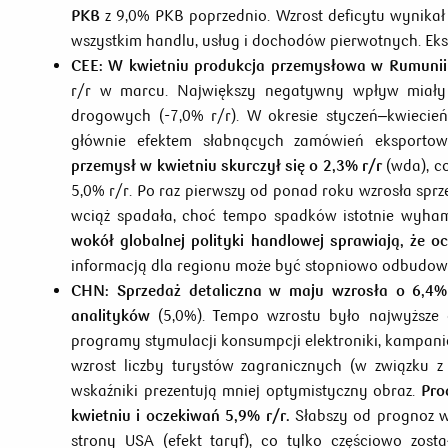
PKB
z 9,0% PKB poprzednio. Wzrost deficytu wynika
wszystkim handlu, usług i dochodów pierwotnych. Ekspo
CEE: W kwietniu produkcja przemysłowa w Rumunii
r/r w marcu. Największy negatywny wpływ miały 
drogowych (-7,0% r/r). W okresie styczeń–kwiecień
głównie efektem słabnących zamówień eksportow
przemysł w kwietniu skurczył się o 2,3% r/r
(wda), c
5,0% r/r. Po raz pierwszy od ponad roku wzrosła spr
wciąż spadała, choć tempo spadków istotnie wyh
wokół globalnej polityki handlowej sprawiają, że 
informacją dla regionu może być stopniowo odbudowu
CHN: Sprzedaż detaliczna w maju wzrosła o 6,4% 
analityków
(5,0%). Tempo wzrostu było najwyższe o
programy stymulacji konsumpcji elektroniki, kampa
wzrost liczby turystów zagranicznych (w związku z
wskaźniki prezentują mniej optymistyczny obraz.
Pro
kwietniu i oczekiwań 5,9% r/r.
Słabszy od prognoz wy
strony USA (efekt taryf), co tylko częściowo zos