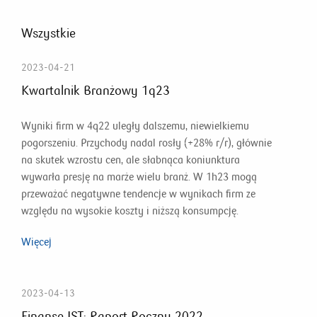
Wszystkie
2023-04-21
Kwartalnik Branżowy 1q23
Wyniki firm w 4q22 uległy dalszemu, niewielkiemu
pogorszeniu. Przychody nadal rosły (+28% r/r), głównie
na skutek wzrostu cen, ale słabnąca koniunktura
wywarła presję na marże wielu branż. W 1h23 mogą
przeważać negatywne tendencje w wynikach firm ze
względu na wysokie koszty i niższą konsumpcję.
Więcej
2023-04-13
Finanse JST: Raport Roczny 2022