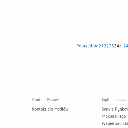
Poprzednia
21
22
23
24
z
2
Centrum Prasowe
Bądź na bieżąco
Kontakt dla mediów
Serwis Rynko
Maklerskiego
WspieramyEks