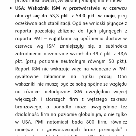
przezornościowych, zwiększały zakupy materiałów.
USA:
Wskaźnik ISM w przetwórstwie w czerwcu
obniżył się do 53,3 pkt. z 54,0 pkt. w maju
, przy
oczekiwaniach stabilizacji. Ogólne wnioski płynące z
raportu pozostają zbliżone do tych płynących z
raportu PMI – wyjątkami są opóźnienia dostaw w
czerwcu wg ISM zmniejszyły się, a subindeks
zatrudnienia nieznacznie wzrósł do 49,7 pkt. z 48,6
pkt. (przy poziomie neutralnym równym 50 pkt.).
Raport ISM nie wskazuje więc na widoczne w PMI
gwałtowne załamanie na rynku pracy. Oba
wskaźniki nie muszą być ze sobą spójne ze względu
na różnice metodyczne: ISM uwzględnia więcej
większych i starszych firm z węższego zakresu
branżowego, a ponadto może uwzględniać też
działalność firm na poziomie globalnym, a nie tylko
w USA. PMI natomiast bada 800 firm, również
mniejsze i z „nowoczesnych branż przemysłu” i