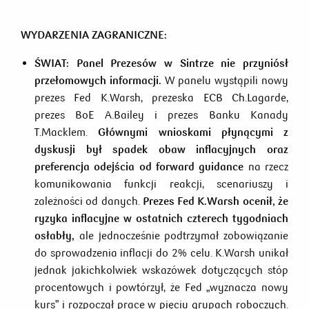
WYDARZENIA ZAGRANICZNE:
ŚWIAT:
Panel Prezesów w Sintrze nie przyniósł
przełomowych informacji.
W panelu wystąpili nowy
prezes Fed K.Warsh, prezeska ECB Ch.Lagarde,
prezes BoE A.Bailey i prezes Banku Kanady
T.Macklem.
Głównymi wnioskami płynącymi z
dyskusji
był spadek obaw inflacyjnych oraz
preferencja odejścia od
forward guidance
na rzecz
komunikowania funkcji reakcji, scenariuszy i
zależności od danych.
Prezes Fed K.Warsh ocenił, że
ryzyka inflacyjne w ostatnich czterech tygodniach
osłabły,
ale jednocześnie podtrzymał zobowiązanie
do sprowadzenia inflacji do 2% celu. K.Warsh unikał
jednak jakichkolwiek wskazówek dotyczących stóp
procentowych i powtórzył, że Fed „wyznacza nowy
kurs” i rozpoczął prace w pięciu grupach roboczych.