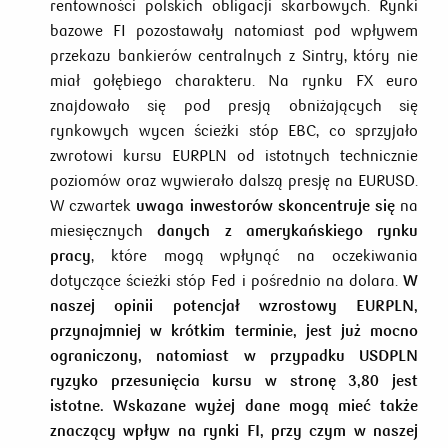
rentowności polskich obligacji skarbowych. Rynki
bazowe FI pozostawały natomiast pod wpływem
przekazu bankierów centralnych z Sintry, który nie
miał gołębiego charakteru. Na rynku FX euro
znajdowało się pod presją obniżających się
rynkowych wycen ścieżki stóp EBC, co sprzyjało
zwrotowi kursu EURPLN od istotnych technicznie
poziomów oraz wywierało dalszą presję na EURUSD.
W czwartek
uwaga inwestorów skoncentruje się
na
miesięcznych
danych z amerykańskiego rynku
pracy
, które mogą wpłynąć na oczekiwania
dotyczące ścieżki stóp Fed i pośrednio na dolara.
W
naszej opinii potencjał wzrostowy EURPLN,
przynajmniej w krótkim terminie, jest już mocno
ograniczony, natomiast w przypadku USDPLN
ryzyko przesunięcia kursu w stronę 3,80 jest
istotne. Wskazane wyżej dane mogą mieć także
znaczący wpływ na rynki FI, przy czym w naszej