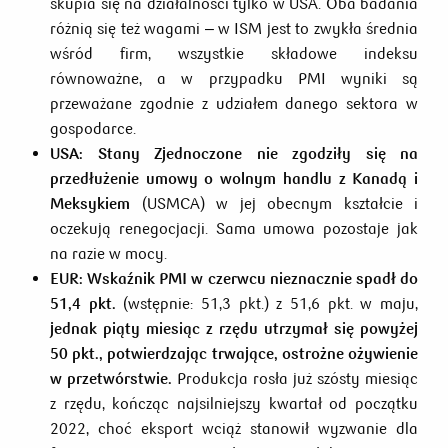
skupia się na działalności tylko w USA. Oba badania
różnią się też wagami – w ISM jest to zwykła średnia
wśród firm, wszystkie składowe indeksu
równoważne, a w przypadku PMI wyniki są
przeważane zgodnie z udziałem danego sektora w
gospodarce.
USA:
Stany Zjednoczone nie zgodziły się na
przedłużenie umowy o wolnym handlu z Kanadą i
Meksykiem
(USMCA) w jej obecnym kształcie i
oczekują renegocjacji. Sama umowa pozostaje jak
na razie w mocy.
EUR:
Wskaźnik PMI w czerwcu nieznacznie spadł do
51,4 pkt.
(wstępnie: 51,3 pkt.) z 51,6 pkt. w maju,
jednak piąty miesiąc z rzędu utrzymał się powyżej
50 pkt., potwierdzając trwające, ostrożne ożywienie
w przetwórstwie.
Produkcja rosła już szósty miesiąc
z rzędu, kończąc najsilniejszy kwartał od początku
2022, choć eksport wciąż stanowił wyzwanie dla