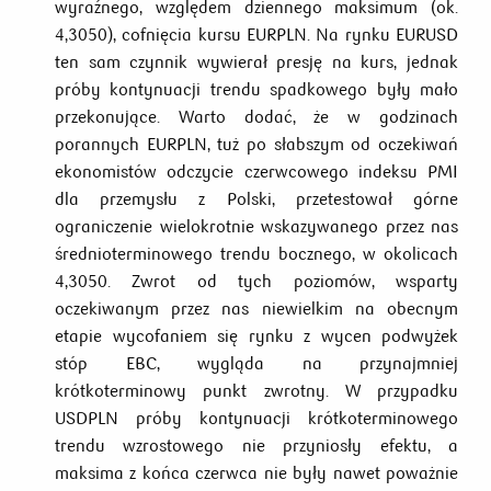
wyraźnego, względem dziennego maksimum (ok.
4,3050), cofnięcia kursu EURPLN. Na rynku EURUSD
ten sam czynnik wywierał presję na kurs, jednak
próby kontynuacji trendu spadkowego były mało
przekonujące. Warto dodać, że w godzinach
porannych EURPLN, tuż po słabszym od oczekiwań
ekonomistów odczycie czerwcowego indeksu PMI
dla przemysłu z Polski, przetestował górne
ograniczenie wielokrotnie wskazywanego przez nas
średnioterminowego trendu bocznego, w okolicach
4,3050. Zwrot od tych poziomów, wsparty
oczekiwanym przez nas niewielkim na obecnym
etapie wycofaniem się rynku z wycen podwyżek
stóp EBC, wygląda na przynajmniej
krótkoterminowy punkt zwrotny. W przypadku
USDPLN próby kontynuacji krótkoterminowego
trendu wzrostowego nie przyniosły efektu, a
maksima z końca czerwca nie były nawet poważnie