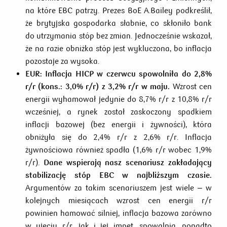
na które EBC patrzy. Prezes BoE A.Bailey podkreślił,
że brytyjska gospodarka słabnie, co skłoniło bank
do utrzymania stóp bez zmian. Jednocześnie wskazał,
że na razie obniżka stóp jest wykluczona, bo inflacja
pozostaje za wysoka.
EUR:
Inflacja HICP w czerwcu spowolniła do 2,8%
r/r (kons.: 3,0% r/r) z 3,2% r/r w maju.
Wzrost cen
energii wyhamował jedynie do 8,7% r/r z 10,8% r/r
wcześniej, a rynek został zaskoczony spadkiem
inflacji bazowej (bez energii i żywności), która
obniżyła się do 2,4% r/r z 2,6% r/r. Inflacja
żywnościowa również spadła (1,6% r/r wobec 1,9%
r/r).
Dane wspierają nasz scenariusz zakładający
stabilizację stóp EBC w najbliższym czasie.
Argumentów za takim scenariuszem jest wiele – w
kolejnych miesiącach wzrost cen energii r/r
powinien hamować silniej, inflacja bazowa zarówno
w ujęciu r/r, jak i jej impet, spowalnia, ponadto