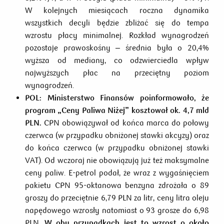
W kolejnych miesiącach roczna dynamika
wszystkich decyli będzie zbliżać się do tempa
wzrostu płacy minimalnej. Rozkład wynagrodzeń
pozostaje prawoskośny – średnia była o 20,4%
wyższa od mediany, co odzwierciedla wpływ
najwyższych płac na przeciętny poziom
wynagrodzeń.
POL:
Ministerstwo Finansów poinformowało, że
program „Ceny Paliwa Niżej” kosztował ok. 4,7 mld
PLN.
CPN obowiązywał od końca marca do połowy
czerwca (w przypadku obniżonej stawki akcyzy) oraz
do końca czerwca (w przypadku obniżonej stawki
VAT). Od wczoraj nie obowiązują już też maksymalne
ceny paliw. E-petrol podał, że wraz z wygaśnięciem
pakietu CPN 95-oktanowa benzyna zdrożała o 89
groszy do przeciętnie 6,79 PLN za litr, ceny litra oleju
napędowego wzrosły natomiast o 93 grosze do 6,98
PLN.
W obu przypadkach jest to wzrost o około