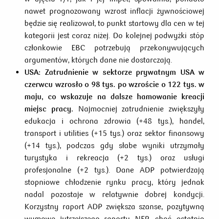
nawet prognozowany wzrost inflacji żywnościowej
będzie się realizował, to punkt startowy dla cen w tej
kategorii jest coraz niżej. Do kolejnej podwyżki stóp
członkowie EBC potrzebują przekonywujących
argumentów, których dane nie dostarczają.
USA:
Zatrudnienie w sektorze prywatnym USA w
czerwcu wzrosło o 98 tys. po wzroście o 122 tys. w
maju, co wskazuje na dalsze hamowanie kreacji
miejsc pracy.
Najmocniej zatrudnienie zwiększyły
edukacja i ochrona zdrowia (+48 tys.), handel,
transport i utilities (+15 tys.) oraz sektor finansowy
(+14 tys.), podczas gdy słabe wyniki utrzymały
turystyka i rekreacja (+2 tys.) oraz usługi
profesjonalne (+2 tys.). Dane ADP potwierdzają
stopniowe chłodzenie rynku pracy, który jednak
nadal pozostaje w relatywnie dobrej kondycji.
Korzystny raport ADP zwiększa szanse, pozytywną
wymowę jutrzejszego raportu NFP, choć ostatnio