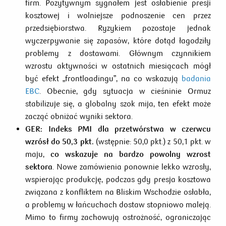
firm. Pozytywnym sygnałem jest osłabienie presji
kosztowej i wolniejsze podnoszenie cen przez
przedsiębiorstwa. Ryzykiem pozostaje jednak
wyczerpywanie się zapasów, które dotąd łagodziły
problemy z dostawami. Głównym czynnikiem
wzrostu aktywności w ostatnich miesiącach mógł
być efekt „frontloadingu”, na co wskazują
badania
EBC
. Obecnie, gdy sytuacja w cieśninie Ormuz
stabilizuje się, a globalny szok mija, ten efekt może
zacząć obniżać wyniki sektora.
GER:
Indeks PMI dla przetwórstwa w czerwcu
wzrósł do 50,3 pkt.
(wstępnie: 50,0 pkt.) z 50,1 pkt. w
maju,
co wskazuje na bardzo powolny wzrost
sektora
. Nowe zamówienia ponownie lekko wzrosły,
wspierając produkcję, podczas gdy presja kosztowa
związana z konfliktem na Bliskim Wschodzie osłabła,
a problemy w łańcuchach dostaw stopniowo maleją.
Mimo to firmy zachowują ostrożność, ograniczając