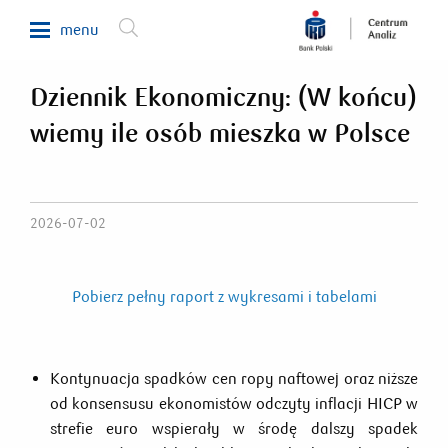
menu
Dziennik Ekonomiczny: (W końcu)
Makroekonomia
wiemy ile osób mieszka w Polsce
Waluty, obligacje, surowce
Analizy sektorowe
Nieruchomości
2026-07-02
Rynki zagraniczne
Fundusze inwestycyjne
Pobierz pełny raport z wykresami i tabelami
Newsletter
Kontynuacja spadków cen ropy naftowej oraz niższe
800 302 302
od konsensusu ekonomistów odczyty inflacji HICP w
strefie euro wspierały w środę dalszy spadek