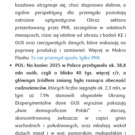
kosztowa utrzymuje się, choć stopniowo słabnie, a
ogólne perspektywy dla przemysłu pozostają
ostrożnie optymistyczne. Obraz sektora
prezentowany przez PMI, szczególnie w ostatnich
miesiącach, różni się istotnie od obrazu z badań KE i
GUS oraz rzeczywistych danych, które wskazują na
poprawę produkcji i zamówień. Więcej w Makro
Flashu:
To nie przemysł spada, tylko PMI
.
POL:
Na koniec 2025 w Polsce przebywało ok. 38,8
mln osób, czyli o blisko 40 tys. więcej r/r, a
głównym źródłem zmiany była rosnąca obecność
cudzoziemców
, których liczba sięgnęła ok. 2,3 mln, w
tym aż 73% stanowili obywatele Ukrainy.
Eksperymentalne dane GUS wyraźnie pokazują
„dwie demograficzne Polski” – starszą,
skoncentrowaną zwłaszcza w części gmin
wschodnich i południowych, oraz młodszą wokół
dużych miast i w woj. pomorskim, małopolskim i