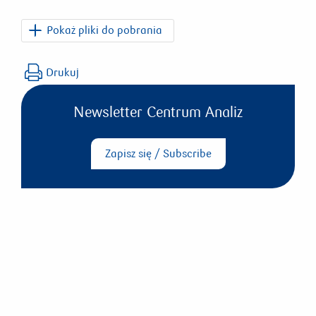
Pokaż pliki do pobrania
PKO_Dziennik_Ekonomiczny_2026_07_02.pdf
Drukuj
Newsletter Centrum Analiz
Zapisz się / Subscribe