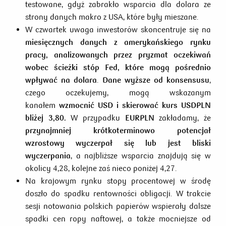
testowane, gdyż zabrakło wsparcia dla dolara ze
strony danych makro z USA, które były mieszane.
W czwartek uwaga inwestorów skoncentruje się na
miesięcznych danych z amerykańskiego rynku
pracy, analizowanych przez pryzmat oczekiwań
wobec ścieżki stóp Fed, które mogą pośrednio
wpływać na dolara
.
Dane wyższe od konsensusu
,
czego oczekujemy, mogą wskazanym
kanałem
wzmocnić USD i skierować kurs USDPLN
bliżej 3,80.
W przypadku
EURPLN
zakładamy, że
przynajmniej krótkoterminowo potencjał
wzrostowy wyczerpał się lub jest bliski
wyczerpania
, a najbliższe wsparcia znajdują się w
okolicy 4,28, kolejne zaś nieco poniżej 4,27.
Na krajowym rynku stopy procentowej w środę
doszło do spadku rentowności obligacji. W trakcie
sesji notowania polskich papierów wspierały dalsze
spadki cen ropy naftowej, a także mocniejsze od