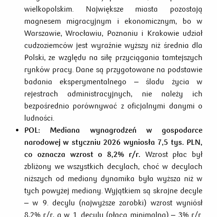
wielkopolskim. Największe miasta pozostają
magnesem migracyjnym i ekonomicznym, bo w
Warszawie, Wrocławiu, Poznaniu i Krakowie udział
cudzoziemców jest wyraźnie wyższy niż średnia dla
Polski, ze względu na siłę przyciągania tamtejszych
rynków pracy. Dane są przygotowane na podstawie
badania eksperymentalnego – śladu życia w
rejestrach administracyjnych, nie należy ich
bezpośrednio porównywać z oficjalnymi danymi o
ludności.
POL:
Mediana wynagrodzeń w gospodarce
narodowej w styczniu 2026 wyniosła 7,5 tys. PLN,
co oznacza wzrost o 8,2% r/r.
Wzrost płac był
zbliżony we wszystkich decylach, choć w decylach
niższych od mediany dynamika była wyższa niż w
tych powyżej mediany. Wyjątkiem są skrajne decyle
– w 9. decylu (najwyższe zarobki) wzrost wyniósł
8,2% r/r, a w 1. decylu (płaca minimalna) – 3% r/r.