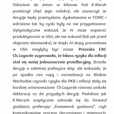
Odnośnie do zmian w bilansie Fed K.Warsh
powtórzył chęć jego redukcji, ale zaznaczył, że
decyzje będą przemyślane, dyskutowane w FOMC i
wdrażane tak by rynki były na nie przygotowane.
Optymistycznie wskazał, że AI może wspierać
produktywność w USA, ale nie wskazał (tak jak przed
objęciem stanowiska), że dzięki AI stopy procentowe
w USA mogłyby być niższe.
Prezeska EBC
Ch.Lagarde sugerowała, że bilans ryzyka dla inflacji
stał się mniej jednoznacznie proinflacyjny.
Broniła
decyzji o ostatniej podwyżce stóp, ale wskazała, że
po spadku cen ropy i normalizacji na Bliskim
Wschodzie czynniki ryzyka dla PKB i inflacji stały się
bardziej zrównoważone. Ch.Lagarde również unikała
deklaracji co do przyszłych decyzji. Podobnie jak
K.Warsch sceptycznie odniosła się do
forward
guidance
, preferując „framework guidance”, czyli
komunikowanie procesu decyzyjnego i zmiennych,