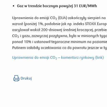
Gaz w trendzie bocznym powyżej 31 EUR/MWh
Uprawnienia do emisji CO
(EUA) zakończyły sierpień na
2
wzrost (poniżej 1%, podobnie jak np. indeks STOXX Euro
oscylował wokół 200-dniowej średniej kroczącej, przebie
CO
i gazu, zazwyczaj pozytywna, była w minionych tyg
2
ponad 10% i ustanowił tegoroczne minimum na poziomie
Putinem osłabiły oczekiwania co do powrotu jeszcze w ty
Uprawnienia do emisji CO
– komentarz rynkowy (link)
2
Drukuj