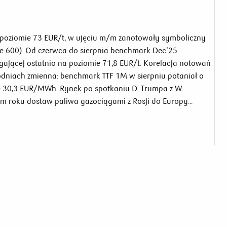
 poziomie 73 EUR/t, w ujęciu m/m zanotowały symboliczny
pe 600). Od czerwca do sierpnia benchmark Dec’25
gającej ostatnio na poziomie 71,8 EUR/t. Korelacja notowań
odniach zmienna: benchmark TTF 1M w sierpniu potaniał o
 30,3 EUR/MWh. Rynek po spotkaniu D. Trumpa z W.
m roku dostaw paliwa gazociągami z Rosji do Europy...