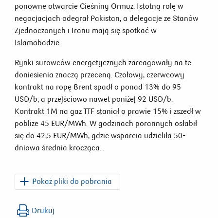
ponowne otwarcie Cieśniny Ormuz. Istotną rolę w
negocjacjach odegrał Pakistan, a delegacje ze Stanów
Zjednoczonych i Iranu mają się spotkać w
Islamabadzie.
Rynki surowców energetycznych zareagowały na te
doniesienia znaczą przeceną. Czołowy, czerwcowy
kontrakt na ropę Brent spadł o ponad 13% do 95
USD/b, a przejściowo nawet poniżej 92 USD/b.
Kontrakt 1M na gaz TTF staniał o prawie 15% i zszedł w
pobliże 45 EUR/MWh. W godzinach porannych osłabił
się do 42,5 EUR/MWh, gdzie wsparcia udzieliła 50-
dniowa średnia krocząca...
Pokaż pliki do pobrania
PKO_Surowce_flash_2026_04_08.pdf
Drukuj