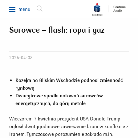
menu
Surowce – flash: ropa i gaz
Makroekonomia
Waluty, obligacje, surowce
Analizy sektorowe
2026-04-08
Nieruchomości
Rynki zagraniczne
Rozejm na Bliskim Wschodzie podnosi zmienność
rynkową
Fundusze inwestycyjne
Dwucyfrowe spadki notowań surowców
Newsletter
energetycznych, do góry metale
Wieczorem 7 kwietnia prezydent USA Donald Trump
800 302 302
ogłosił dwutygodniowe zawieszenie broni w konflikcie z
Iranem. Tymczasowe porozumienie zakłada m.in.