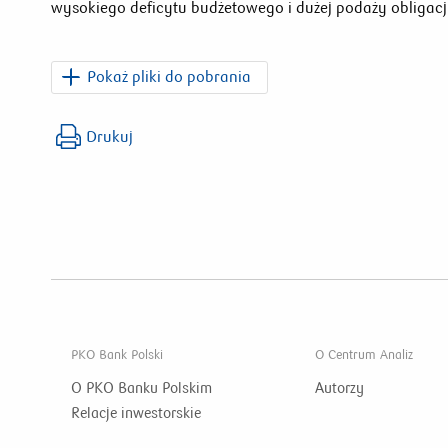
wysokiego deficytu budżetowego i dużej podaży obligacj
Pokaż pliki do pobrania
PKO_Raport_Specjalny_2026_06_03.pdf
Drukuj
PKO Bank Polski
O Centrum Analiz
O PKO Banku Polskim
Autorzy
Relacje inwestorskie