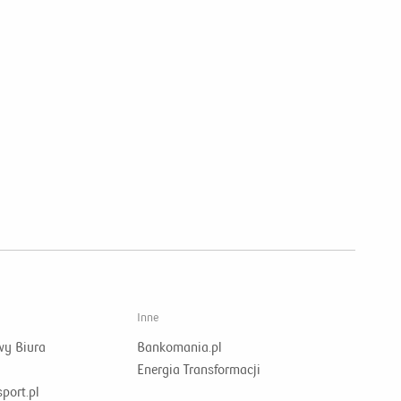
Inne
wy Biura
Bankomania.pl
Energia Transformacji
port.pl