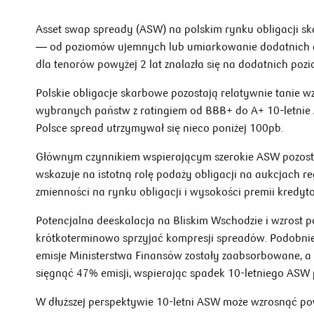
Asset swap spready (ASW) na polskim rynku obligacji sk
— od poziomów ujemnych lub umiarkowanie dodatnich d
dla tenorów powyżej 2 lat znalazła się na dodatnich poz
Polskie obligacje skarbowe pozostają relatywnie tanie
wybranych państw z ratingiem od BBB+ do A+ 10-letnie 
Polsce spread utrzymywał się nieco poniżej 100pb.
Głównym czynnikiem wspierającym szerokie ASW pozost
wskazuje na istotną rolę podaży obligacji na aukcjach 
zmienności na rynku obligacji i wysokości premii kredyto
Potencjalna deeskalacja na Bliskim Wschodzie i wzrost 
krótkoterminowo sprzyjać kompresji spreadów. Podobni
emisje Ministerstwa Finansów zostały zaabsorbowane, 
sięgnąć 47% emisji, wspierając spadek 10-letniego ASW 
W dłuższej perspektywie 10-letni ASW może wzrosnąć pow