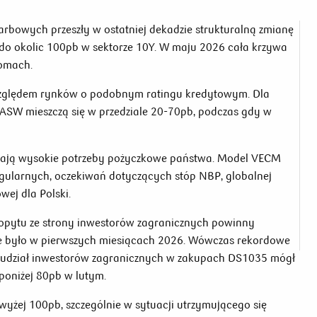
arbowych przeszły w ostatniej dekadzie strukturalną zmianę
o okolic 100pb w sektorze 10Y. W maju 2026 cała krzywa
iomach.
 względem rynków o podobnym ratingu kredytowym. Dla
ASW mieszczą się w przedziale 20-70pb, podczas gdy w
ają wysokie potrzeby pożyczkowe państwa. Model VECM
regularnych, oczekiwań dotyczących stóp NBP, globalnej
wej dla Polski.
popytu ze strony inwestorów zagranicznych powinny
e było w pierwszych miesiącach 2026. Wówczas rekordowe
a udział inwestorów zagranicznych w zakupach DS1035 mógł
poniżej 80pb w lutym.
yżej 100pb, szczególnie w sytuacji utrzymującego się