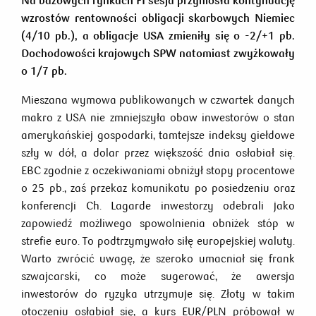
Na bazowych rynkach FI sesja przyniosła kontynuację
wzrostów rentowności obligacji skarbowych Niemiec
(4/10 pb.), a obligacje USA zmieniły się o -2/+1 pb.
Dochodowości krajowych SPW natomiast zwyżkowały
o 1/7 pb.
Mieszana wymowa publikowanych w czwartek danych
makro z USA nie zmniejszyła obaw inwestorów o stan
amerykańskiej gospodarki, tamtejsze indeksy giełdowe
szły w dół, a dolar przez większość dnia osłabiał się.
EBC zgodnie z oczekiwaniami obniżył stopy procentowe
o 25 pb., zaś przekaz komunikatu po posiedzeniu oraz
konferencji Ch. Lagarde inwestorzy odebrali jako
zapowiedź możliwego spowolnienia obniżek stóp w
strefie euro. To podtrzymywało siłę europejskiej waluty.
Warto zwrócić uwagę, że szeroko umacniał się frank
szwajcarski, co może sugerować, że awersja
inwestorów do ryzyka utrzymuje się. Złoty w takim
otoczeniu osłabiał się, a kurs EUR/PLN próbował w