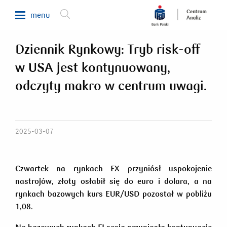
menu
Dziennik Rynkowy: Tryb risk-off
Makroekonomia
w USA jest kontynuowany,
Waluty, obligacje, surowce
odczyty makro w centrum uwagi.
Analizy sektorowe
Nieruchomości
Rynki zagraniczne
2025-03-07
Fundusze inwestycyjne
Newsletter
Czwartek na rynkach FX przyniósł uspokojenie
nastrojów, złoty osłabił się do euro i dolara, a na
rynkach bazowych kurs EUR/USD pozostał w pobliżu
800 302 302
1,08.