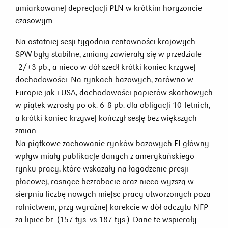
umiarkowanej deprecjacji PLN w krótkim horyzoncie
czasowym.
Na ostatniej sesji tygodnia rentowności krajowych
SPW były stabilne, zmiany zawierały się w przedziale
-2/+3 pb., a nieco w dół szedł krótki koniec krzywej
dochodowości. Na rynkach bazowych, zarówno w
Europie jak i USA, dochodowości papierów skarbowych
w piątek wzrosły po ok. 6-8 pb. dla obligacji 10-letnich,
a krótki koniec krzywej kończył sesję bez większych
zmian.
Na piątkowe zachowanie rynków bazowych FI główny
wpływ miały publikacje danych z amerykańskiego
rynku pracy, które wskazały na łagodzenie presji
płacowej, rosnące bezrobocie oraz nieco wyższą w
sierpniu liczbę nowych miejsc pracy utworzonych poza
rolnictwem, przy wyraźnej korekcie w dół odczytu NFP
za lipiec br. (157 tys. vs 187 tys.). Dane te wspierały