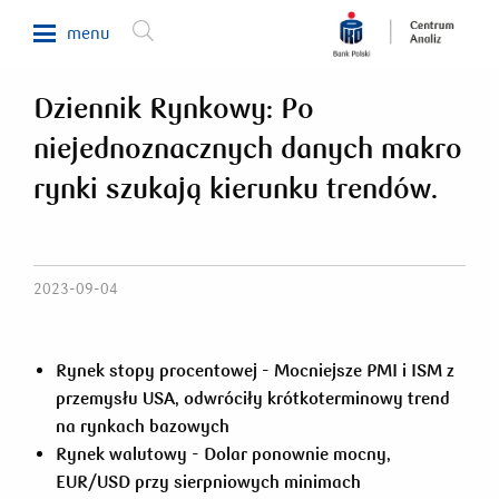
menu
Dziennik Rynkowy: Po
Makroekonomia
niejednoznacznych danych makro
Waluty, obligacje, surowce
rynki szukają kierunku trendów.
Analizy sektorowe
Nieruchomości
Rynki zagraniczne
2023-09-04
Fundusze inwestycyjne
Newsletter
Rynek stopy procentowej - Mocniejsze PMI i ISM z
przemysłu USA, odwróciły krótkoterminowy trend
na rynkach bazowych
800 302 302
Rynek walutowy - Dolar ponownie mocny,
EUR/USD przy sierpniowych minimach