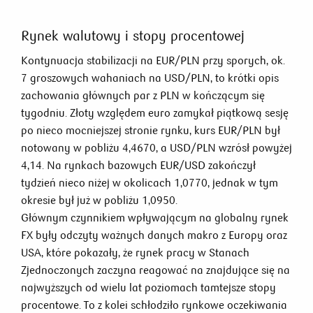
Rynek walutowy i stopy procentowej
Kontynuacja stabilizacji na EUR/PLN przy sporych, ok.
7 groszowych wahaniach na USD/PLN, to krótki opis
zachowania głównych par z PLN w kończącym się
tygodniu. Złoty względem euro zamykał piątkową sesję
po nieco mocniejszej stronie rynku, kurs EUR/PLN był
notowany w pobliżu 4,4670, a USD/PLN wzrósł powyżej
4,14. Na rynkach bazowych EUR/USD zakończył
tydzień nieco niżej w okolicach 1,0770, jednak w tym
okresie był już w pobliżu 1,0950.
Głównym czynnikiem wpływającym na globalny rynek
FX były odczyty ważnych danych makro z Europy oraz
USA, które pokazały, że rynek pracy w Stanach
Zjednoczonych zaczyna reagować na znajdujące się na
najwyższych od wielu lat poziomach tamtejsze stopy
procentowe. To z kolei schłodziło rynkowe oczekiwania