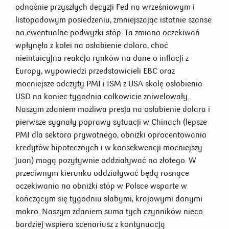
odnośnie przyszłych decyzji Fed na wrześniowym i
listopadowym posiedzeniu, zmniejszając istotnie szanse
na ewentualne podwyżki stóp. Ta zmiana oczekiwań
wpłynęła z kolei na osłabienie dolara, choć
nieintuicyjna reakcja rynków na dane o inflacji z
Europy, wypowiedzi przedstawicieli EBC oraz
mocniejsze odczyty PMI i ISM z USA skalę osłabienia
USD na koniec tygodnia całkowicie zniwelowały.
Naszym zdaniem możliwa presja na osłabienie dolara i
pierwsze sygnały poprawy sytuacji w Chinach (lepsze
PMI dla sektora prywatnego, obniżki oprocentowania
kredytów hipotecznych i w konsekwencji mocniejszy
juan) mogą pozytywnie oddziaływać na złotego. W
przeciwnym kierunku oddziaływać będą rosnące
oczekiwania na obniżki stóp w Polsce wsparte w
kończącym się tygodniu słabymi, krajowymi danymi
makro. Naszym zdaniem suma tych czynników nieco
bardziej wspiera scenariusz z kontynuacją