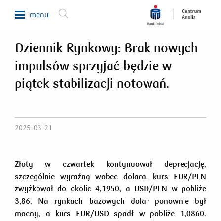
menu
Dziennik Rynkowy: Brak nowych
Makroekonomia
impulsów sprzyjać będzie w
Waluty, obligacje, surowce
piątek stabilizacji notowań.
Analizy sektorowe
Nieruchomości
Rynki zagraniczne
2025-03-21
Fundusze inwestycyjne
Newsletter
Złoty w czwartek kontynuował deprecjację,
szczególnie wyraźną wobec dolara, kurs EUR/PLN
zwyżkował do okolic 4,1950, a USD/PLN w pobliże
800 302 302
3,86. Na rynkach bazowych dolar ponownie był
mocny, a kurs EUR/USD spadł w pobliże 1,0860.