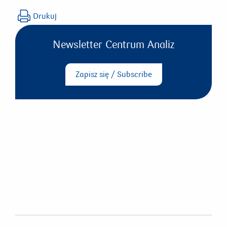
dziennik_rynkowy_250321.pdf
Drukuj
Newsletter Centrum Analiz
Zapisz się / Subscribe