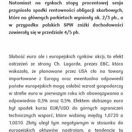
Natomiast na rynkach stopy procentowej sesja
przyniosła spadki rentowności obligacji skarbowych,
które na głównych parkietach wyniosły ok. 2/3 pb., a
w przypadku polskich SPW zniżki dochodowości
zawierały się w przedziale 4/5 pb.
Słabość euro ale i europejskich rynków akcji, to efekt
ostrzeżeń ze strony Ch. Lagarde, prezes EBC, która
wskazała, że planowane przez USA cła na towary
importowane z Europy oraz ewentualna odpowiedź
państw europejskich mogą osłabić wzrost gospodarczy
w strefie euro w pierwszym roku ich obowiązywania o
odpowiednio 0,3% oraz 0,5%. Efektem słabszego euro
był spadek kursu EUR/USD do górnych ograniczeń
technicznych wsparć, które widzimy między 1,0720 a
1,0810. Złoty uległ tym negatywnym w stosunku do
europejskich aktywów nastrojom, a tendencję tą