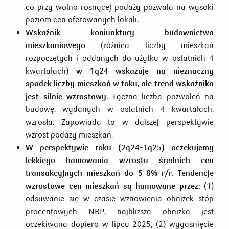
co przy wolno rosnącej podaży pozwala na wysoki
poziom cen oferowanych lokali
.
Wskaźnik koniunktury budownictwa
mieszkaniowego
(różnica liczby mieszkań
rozpoczętych i oddanych do użytku w ostatnich 4
kwartałach)
w 1q24 wskazuje na nieznaczny
spadek liczby mieszkań w toku
,
ale trend wskaźnika
jest silnie wzrostowy.
Łączna liczba pozwoleń na
budowę, wydanych w ostatnich 4 kwartałach,
wzrosła. Zapowiada to w dalszej perspektywie
wzrost podaży mieszkań.
W perspektywie roku (2q24-1q25) oczekujemy
lekkiego hamowania wzrostu średnich cen
transakcyjnych mieszkań do 5-8% r/r.
Tendencje
wzrostowe cen mieszkań są hamowane przez
:
(1)
odsuwanie się w czasie wznowienia obniżek stóp
procentowych NBP, najbliższa obniżka jest
oczekiwana dopiero w lipcu 2025; (2) wygaśnięcie