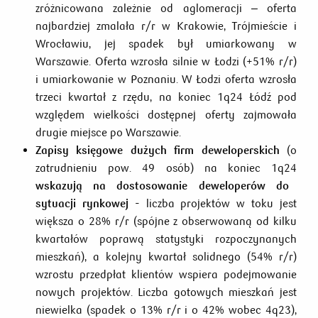
zróżnicowana zależnie od aglomeracji – oferta
najbardziej zmalała r/r w Krakowie, Trójmieście i
Wrocławiu, jej spadek był umiarkowany w
Warszawie. Oferta wzrosła silnie w Łodzi (+51% r/r)
i umiarkowanie w Poznaniu. W Łodzi oferta wzrosła
trzeci kwartał z rzędu, na koniec 1q24 Łódź pod
względem wielkości dostępnej oferty zajmowała
drugie miejsce po Warszawie.
Zapisy księgowe dużych firm deweloperskich
(o
zatrudnieniu pow. 49 osób) na koniec 1q24
wskazują na dostosowanie deweloperów do
sytuacji rynkowej -
liczba projektów w toku jest
większa o 28% r/r (spójne z obserwowaną od kilku
kwartałów poprawą statystyki rozpoczynanych
mieszkań), a kolejny kwartał solidnego (54% r/r)
wzrostu przedpłat klientów wspiera podejmowanie
nowych projektów. Liczba gotowych mieszkań jest
niewielka (spadek o 13% r/r i o 42% wobec 4q23),