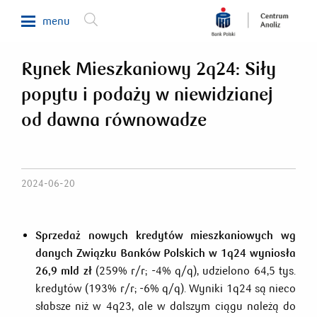
menu
Rynek Mieszkaniowy 2q24: Siły
Makroekonomia
popytu i podaży w niewidzianej
Waluty, obligacje, surowce
od dawna równowadze
Analizy sektorowe
Nieruchomości
Rynki zagraniczne
2024-06-20
Fundusze inwestycyjne
Newsletter
Sprzedaż nowych kredytów mieszkaniowych wg
danych Związku Banków Polskich w 1q24 wyniosła
26,9 mld zł
(259% r/r; -4% q/q), udzielono 64,5 tys.
800 302 302
kredytów (193% r/r; -6% q/q). Wyniki 1q24 są nieco
słabsze niż w 4q23, ale w dalszym ciągu należą do