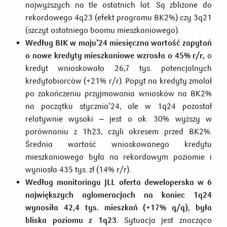
najwyższych na tle ostatnich lat. Są zbliżone do
rekordowego 4q23 (efekt programu BK2%) czy 3q21
(szczyt ostatniego boomu mieszkaniowego).
Według BIK w maju’24 miesięczna wartość zapytań
o nowe kredyty mieszkaniowe wzrosła o 45% r/r,
o
kredyt wnioskowało 26,7 tys. potencjalnych
kredytobiorców (+21% r/r). Popyt na kredyty zmalał
po zakończeniu przyjmowania wniosków na BK2%
na początku stycznia’24, ale w 1q24 pozostał
relatywnie wysoki – jest o ok. 30% wyższy w
porównaniu z 1h23, czyli okresem przed BK2%.
Średnia wartość wnioskowanego kredytu
mieszkaniowego była na rekordowym poziomie i
wyniosła 435 tys. zł (14% r/r).
Według monitoringu JLL oferta deweloperska w 6
największych aglomeracjach na koniec 1q24
wynosiła 42,4 tys. mieszkań (+17% q/q), była
bliska poziomu z 1q23
. Sytuacja jest znacząco