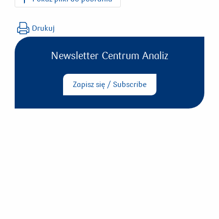
Rynek_mieszkaniowy_24_q2.pdf
Drukuj
Newsletter Centrum Analiz
Zapisz się / Subscribe