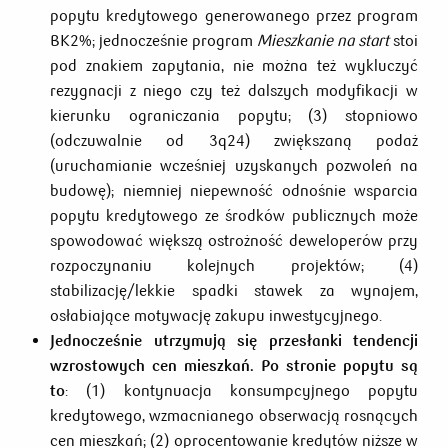
popytu kredytowego generowanego przez program
BK2%; jednocześnie program
Mieszkanie na start
stoi
pod znakiem zapytania, nie można też wykluczyć
rezygnacji z niego czy też dalszych modyfikacji w
kierunku ograniczania popytu; (3) stopniowo
(odczuwalnie od 3q24) zwiększaną podaż
(uruchamianie wcześniej uzyskanych pozwoleń na
budowę); niemniej niepewność odnośnie wsparcia
popytu kredytowego ze środków publicznych może
spowodować większą ostrożność deweloperów przy
rozpoczynaniu kolejnych projektów; (4)
stabilizację/lekkie spadki stawek za wynajem,
osłabiające motywację zakupu inwestycyjnego.
Jednocześnie utrzymują się przesłanki tendencji
wzrostowych cen mieszkań. Po stronie popytu są
to
: (1) kontynuacja konsumpcyjnego popytu
kredytowego, wzmacnianego obserwacją rosnących
cen mieszkań; (2) oprocentowanie kredytów niższe w