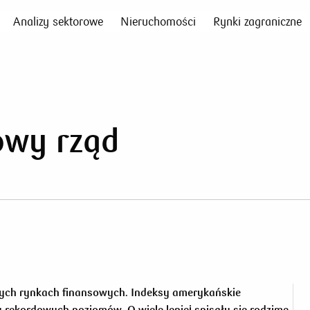
Analizy sektorowe
Nieruchomości
Rynki zagraniczne
owy rząd
lnych rynkach finansowych. Indeksy amerykańskie
u rekordowych poziomów. O wiele lepiej spisały się rodzime