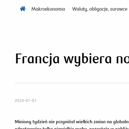
Makroekonomia
Waluty, obligacje, surowce
Francja wybiera n
2024-07-01
Miniony tydzień nie przyniósł wielkich zmian na globa
odnotowując tylko niewielkie ruchy, pozostają w pobliż