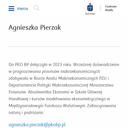
menu
Agnieszka Pierzak
Makroekonomia
Waluty, obligacje, surowce
Analizy sektorowe
Nieruchomości
Do PKO BP dołączyła w 2023 roku. Wcześniej doświadczenie
w prognozowaniu procesów makroekonomicznych
Rynki zagraniczne
zdobywała w Biurze Analiz Makroekonomicznych PZU i
Fundusze inwestycyjne
Departamencie Polityki Makroekonomicznej Ministerstwa
Finansów. Absolwentka Ekonomii w Szkole Głównej
Newsletter
Handlowej i kursów modelowania ekonometrycznego w
Międzynarodowym Funduszu Walutowym. Zafascynowana
800 302 302
naturą i podróżami.
agnieszka.pierzak@pkobp.pl