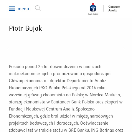
menu
Piotr Bujak
Makroekonomia
Waluty, obligacje, surowce
Analizy sektorowe
Nieruchomości
Posiada ponad 25 lat doświadczenia w analizach
makroekonomicznych i prognozowaniu gospodarczym.
Rynki zagraniczne
Główny ekonomista i dyrektor Departamentu Analiz
Fundusze inwestycyjne
Ekonomicznych PKO Banku Polskiego od 2016 roku,
wcześniej główny ekonomista na Polskę w Nordea Markets,
Newsletter
starszy ekonomista w Santander Bank Polska oraz ekspert w
Fundacji Naukowej Centrum Analiz Społeczno-
800 302 302
Ekonomicznych, gdzie brał udział w międzynarodowych
projektach badawczych i doradczych. Doświadczenie
zdobywał też w trakcie staży w BRE Banku, ING Barings oraz