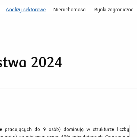
Analizy sektorowe
Nieruchomości
Rynki zagraniczne
stwa 2024
zbie pracujących do 9 osób) dominują w strukturze liczby
miotów), są miejscem pracy 43% zatrudnionych. Odgrywają