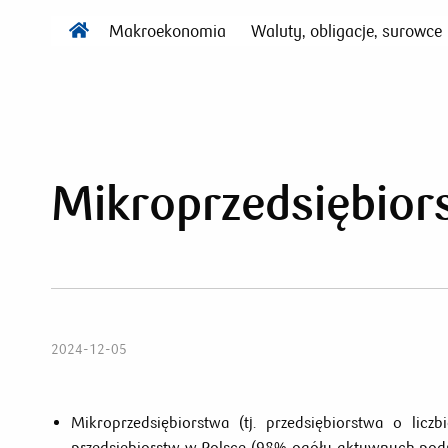
Makroekonomia
Waluty, obligacje, surowce
Mikroprzedsiębior
2024-12-05
Mikroprzedsiębiorstwa (tj. przedsiębiorstwa o lic
przedsiębiorstw w Polsce (98% ogółu aktywnych pod