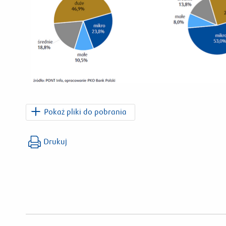
Pokaż pliki do pobrania
PKO_Raport_Mikroprzedsiebiorstwa_2024.pdf
Drukuj