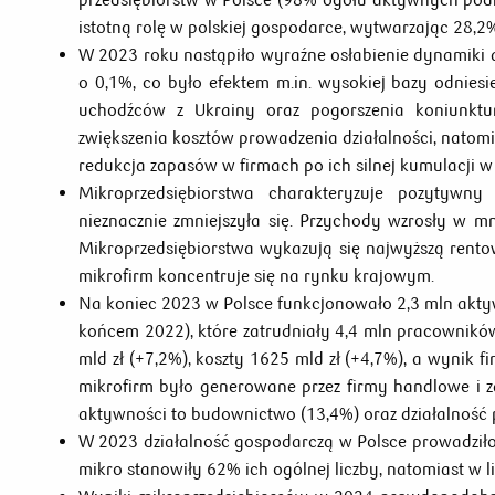
istotną rolę w polskiej gospodarce, wytwarzając 28,
W 2023 roku nastąpiło wyraźne osłabienie dynamiki a
o 0,1%, co było efektem m.in. wysokiej bazy odnie
uchodźców z Ukrainy oraz pogorszenia koniunktur
zwiększenia kosztów prowadzenia działalności, nato
redukcja zapasów w firmach po ich silnej kumulacji w
Mikroprzedsiębiorstwa charakteryzuje pozytywn
nieznacznie zmniejszyła się. Przychody wzrosły w mni
Mikroprzedsiębiorstwa wykazują się najwyższą rentow
mikrofirm koncentruje się na rynku krajowym.
Na koniec 2023 w Polsce funkcjonowało 2,3 mln akt
końcem 2022), które zatrudniały 4,4 mln pracownikó
mld zł (+7,2%), koszty 1625 mld zł (+4,7%), a wynik
mikrofirm było generowane przez firmy handlowe i 
aktywności to budownictwo (13,4%) oraz działalność p
W 2023 działalność gospodarczą w Polsce prowadziło 
mikro stanowiły 62% ich ogólnej liczby, natomiast w li