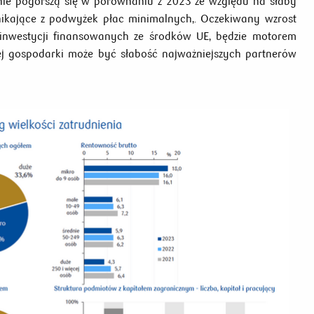
e pogorszą się w porównaniu z 2023 ze względu na słaby
nikające z podwyżek płac minimalnych,. Oczekiwany wzrost
inwestycji finansowanych ze środków UE, będzie motorem
ej gospodarki może być słabość najważniejszych partnerów