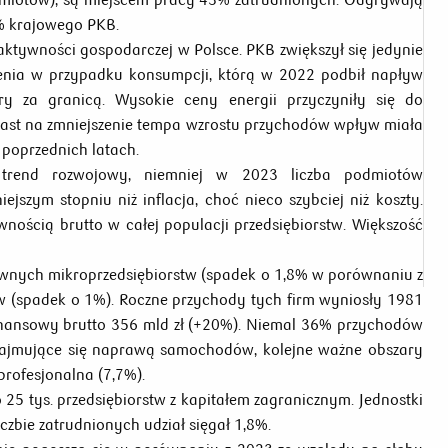
2% krajowego PKB
.
ktywności gospodarczej w Polsce. PKB zwiększył się jedynie
sienia w przypadku konsumpcji, którą w 2022 podbił napływ
y za granicą. Wysokie ceny energii przyczyniły się do
miast na zmniejszenie tempa wzrostu przychodów wpływ miała
 poprzednich latach.
y trend rozwojowy, niemniej w 2023 liczba podmiotów
ejszym stopniu niż inflacja, choć nieco szybciej niż koszty.
nością brutto w całej populacji przedsiębiorstw. Większość
ywnych mikroprzedsiębiorstw (spadek o 1,8% w porównaniu z
w (spadek o 1%). Roczne przychody tych firm wyniosły 1981
 finansowy brutto 356 mld zł (+20%). Niemal 36% przychodów
zajmujące się naprawą samochodów, kolejne ważne obszary
rofesjonalna (7,7%).
25 tys. przedsiębiorstw z kapitałem zagranicznym. Jednostki
czbie zatrudnionych udział sięgał 1,8%.