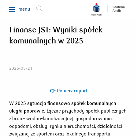
menu
Finanse JST: Wyniki spółek
Makroekonomia
komunalnych w 2025
Waluty, obligacje, surowce
Analizy sektorowe
Nieruchomości
2026-05-21
Rynki zagraniczne
Fundusze inwestycyjne
👉 Pobierz raport
Newsletter
W 2025 sytuacja finansowa spółek komunalnych
uległa poprawie.
Łączne przychody spółek publicznych
z branż: wodno-kanalizacyjnej, gospodarowania
800 302 302
odpadami, obsługi rynku nieruchomości, działalności
związanej ze sportem oraz lokalnego transportu