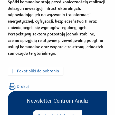
Spółki komunalne stoją przed koniecznością realizacji
dalszych inwestycji infrastrukturalnych,
odpowiadających na wyzwania transformacji
energetycznej, cyfryzacji, bezpieczeństwa IT oraz
zmieniających się wymogów regulacyjnych.
Perspektywy sektora pozostają jednak stabilne,
czemu sprzyjają relatywnie przewidywalny popyt na
usługi komunalne oraz wsparcie ze strony jednostek
samorządu terytorialnego.
Pokaż pliki do pobrania
PKO_Finanse_JST_
Drukuj
Wyniki_spolek_komunalnych_2025.pdf
Newsletter Centrum Analiz