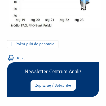
Pokaż pliki do pobrania
PKO_Agro_Nawigator_2023_3.pdf
Drukuj
Newsletter Centrum Analiz
Zapisz się / Subscribe