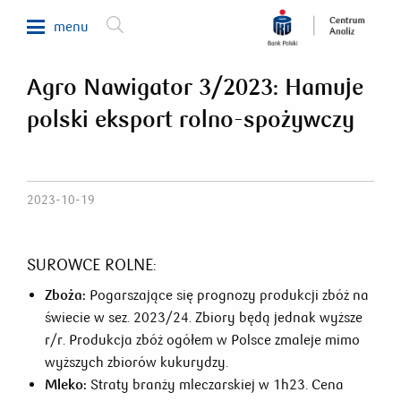
menu
Agro Nawigator 3/2023: Hamuje
Makroekonomia
polski eksport rolno-spożywczy
Waluty, obligacje, surowce
Analizy sektorowe
Nieruchomości
2023-10-19
Rynki zagraniczne
Fundusze inwestycyjne
SUROWCE ROLNE:
Newsletter
Zboża:
Pogarszające się prognozy produkcji zbóż na
świecie w sez. 2023/24. Zbiory będą jednak wyższe
r/r. Produkcja zbóż ogółem w Polsce zmaleje mimo
800 302 302
wyższych zbiorów kukurydzy.
Mleko:
Straty branży mleczarskiej w 1h23. Cena