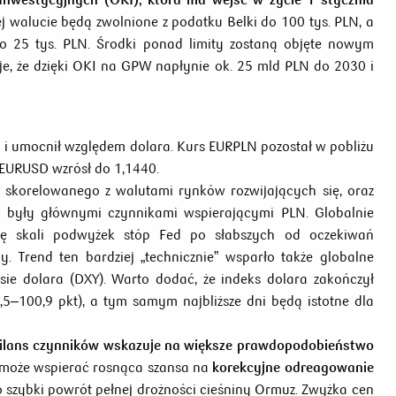
walucie będą zwolnione z podatku Belki do 100 tys. PLN, a
 do 25 tys. PLN. Środki ponad limity zostaną objęte nowym
e, że dzięki OKI na GPW napłynie ok. 25 mld PLN do 2030 i
o i umocnił względem dolara. Kurs EURPLN pozostał w pobliżu
EURUSD wzrósł do 1,1440.
 skorelowanego z walutami rynków rozwijających się, oraz
 były głównymi czynnikami wspierającymi PLN. Globalnie
enę skali podwyżek stóp Fed po słabszych od oczekiwań
 Trend ten bardziej „technicznie” wsparło także globalne
sie dolara (DXY). Warto dodać, że indeks dolara zakończył
,5–100,9 pkt), a tym samym najbliższe dni będą istotne dla
ilans czynników wskazuje na większe prawdopodobieństwo
z może wspierać rosnąca szansa na
korekcyjne odreagowanie
o szybki powrót pełnej drożności cieśniny Ormuz. Zwyżka cen