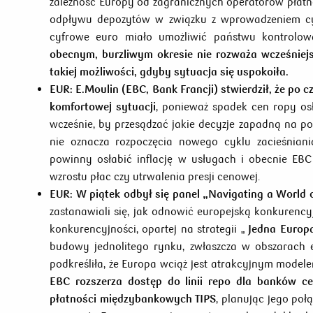
zależność Europy od zagranicznych operatorów płatn
odpływu depozytów w związku z wprowadzeniem cyfr
cyfrowe euro miało umożliwić państwu kontrolow
obecnym, burzliwym okresie nie rozważa wcześniejs
takiej możliwości, gdyby sytuacja się uspokoiła.
EUR:
E.Moulin (EBC, Bank Francji) stwierdził, że p
komfortowej sytuacji
, ponieważ spadek cen ropy osłab
wcześnie, by przesądzać jakie decyzje zapadną na po
nie oznacza rozpoczęcia nowego cyklu zacieśniania
powinny osłabić inflację w usługach i obecnie EBC
wzrostu płac czy utrwalenia presji cenowej.
EUR:
W piątek odbył się panel „Navigating a World o
zastanawiali się, jak odnowić europejską konkurency
konkurencyjności, opartej na strategii „
Jedna Europa
budowy jednolitego rynku, zwłaszcza w obszarach e
podkreśliła, że Europa wciąż jest atrakcyjnym model
EBC rozszerza dostęp do linii repo dla banków ce
płatności międzybankowych TIPS
, planując jego poł