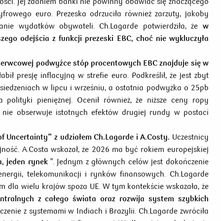
ości. Jej zdaniem banki nie powinny obawiać się znaczącego
owego euro. Prezeska odrzuciła również zarzuty, jakoby
anie wydatków obywateli. Ch.Lagarde potwierdziła, że
w
zego odejścia z funkcji prezeski EBC, choć nie wykluczyła
o czerwcowej podwyżce stóp procentowych EBC znajduje się w
ił presję inflacyjną w strefie euro. Podkreślił, że jest zbyt
siedzeniach w lipcu i wrześniu, a ostatnia podwyżka o 25pb
 polityki pieniężnej. Ocenił również, że niższe ceny ropy
 nie obserwuje istotnych efektów drugiej rundy w postaci
f Uncertainty” z udziałem Ch.Lagarde i A.Costy.
Uczestnicy
jność. A.Costa wskazał, że 2026 ma być rokiem europejskiej
, jeden rynek
”. Jednym z głównych celów jest dokończenie
nergii, telekomunikacji i rynków finansowych. Ch.Lagarde
em dla wielu krajów spoza UE. W tym kontekście wskazała, że
ntralnych z całego świata
oraz rozwija system szybkich
ączenie z systemami w Indiach i Brazylii. Ch.Lagarde zwróciła