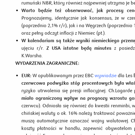
rumuński NBR, który również najpewniej utrzyma je be
Warto będzie też obserwować, jak procesy cen
Prognozujemy, identycznie jak konsensus, że w cz
(poprzednio 2,1% r/r), jak i na Węgrzech (poprzednio 
oraz pełny odczyt inflacji z Niemiec (pt.).
W kalendarium są także wyniki niemieckiego przem
ujęciu r/r.
Z USA istotne będą
minutes
z posiedz
K.Warsha.
WYDARZENIA ZAGRANICZNE:
EUR:
W opublikowanym przez EBC
wywiadzie
dla Les 
czerwcowa podwyżka stóp procentowych była właś
ryzyko utrwalenia się presji inflacyjnej. Ch.Lagarde
miało ograniczony wpływ na prognozy wzrostu go
czerwcu). Odniosła się również do kwestii renminbi
chińskiej waluty o ok. 16% należy traktować poważn
muszą automatycznie oznaczać wojny walutowej. Ch.
koszty płatności w handlu, zapewnić obywatelom p