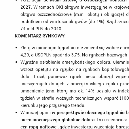
2027.
W ramach OKI aktywa inwestycyjne w krajowej 
aktywa oszczędnościowe (m.in. lokaty i obligacje)
podatkiem od wartości aktywów (do 1%). Rząd szacuj
74 mld PLN do 2040.
KOMENTARZ RYNKOWY:
Złoty w minionym tygodniu nie zmienił się wobec eur
4,29, a USDPLN spadł do 3,75. Na rynkach bazowych 
Wyraźne osłabienie amerykańskiego dolara, ujemnie
wzrost apetytu na ryzyko na rynkach kapitałowych
dolar tracił, ponieważ rynek nieco obniżył wyc
miesięcznych danych z amerykańskiego rynku pracy.
umocnienie jena, który ma ok. 14% udziału w indek
tydzień w strefie ważnych technicznych wsparć (100
kierunku jego przyszłego trendu.
W naszej opinii
w perspektywie obecnego tygodnia b
nieco mocniejszego globalnie dolara
. Taki scenarius
cen ropy naftowej
, gdzie inwestorzy wyceniają bardz