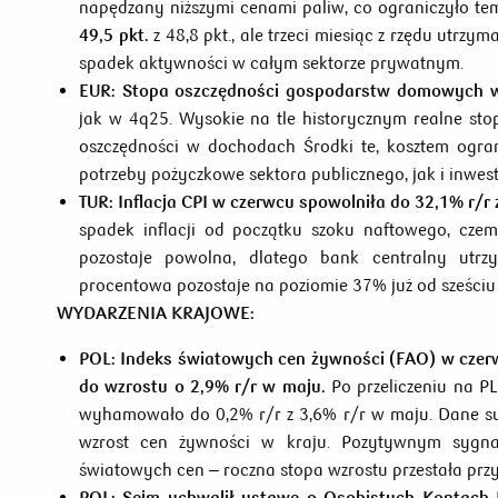
napędzany niższymi cenami paliw, co ograniczyło te
49,5 pkt.
z 48,8 pkt., ale trzeci miesiąc z rzędu utrzym
spadek aktywności w całym sektorze prywatnym.
EUR:
Stopa oszczędności gospodarstw domowych w
jak w 4q25. Wysokie na tle historycznym realne sto
oszczędności w dochodach Środki te, kosztem ogran
potrzeby pożyczkowe sektora publicznego, jak i inwes
TUR:
Inflacja CPI w czerwcu spowolniła do 32,1% r/r
spadek inflacji od początku szoku naftowego, czem
pozostaje powolna, dlatego bank centralny utr
procentowa pozostaje na poziomie 37% już od sześciu
WYDARZENIA KRAJOWE:
POL:
Indeks światowych cen żywności (FAO) w czerw
do wzrostu o 2,9% r/r w maju.
Po przeliczeniu na P
wyhamowało do 0,2% r/r z 3,6% r/r w maju. Dane su
wzrost cen żywności w kraju. Pozytywnym sygna
światowych cen – roczna stopa wzrostu przestała przy
POL:
Sejm uchwalił ustawę o Osobistych Kontach I