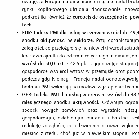
uwagę, że Europa ma unię monetarną, ale nadal brakuj
rynku kapitałowego utrudnia finansowanie innowacj
podkreśliła również, że
europejskie oszczędności pow
tech
.
EUR:
Indeks PMI dla usług w czerwcu wzrósł do 49,4 
spadku aktywności w sektorze.
Przy ograniczonym 
zaległości, co przełożyło się na niewielki wzrost zat
kosztowa spadła do czteromiesięcznego minimum, co
wzrósł do 50,0 pkt.
z 48,5 pkt., sygnalizując stagna
gospodarce wspierał wzrost w przemyśle oraz popra
podczas gdy Niemcy i Francja nadal odnotowywały s
badania PMI wskazują na możliwe wystąpienie technicz
GER:
Indeks PMI dla usług w czerwcu wzrósł do 48,6 
miesięcznego spadku aktywności.
Głównym ogranic
spadek nowych zamówień oraz wyraźnie niższy 
gospodarczym, osłabionym zaufaniu i bardziej res
redukcję zaległości, co odzwierciedla niższe wykor
miesiąc z rzędu, choć już w niewielkim stopniu. P