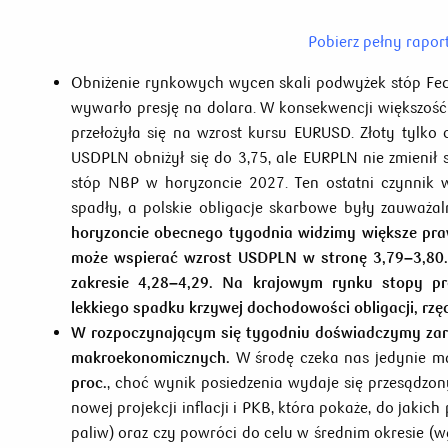
Pobierz pełny rapor
Obniżenie rynkowych wycen skali podwyżek stóp Fed
wywarło presję na dolara. W konsekwencji większość
przełożyła się na wzrost kursu EURUSD. Złoty tylko 
USDPLN obniżył się do 3,75, ale EURPLN nie zmienił
stóp NBP w horyzoncie 2027. Ten ostatni czynnik 
spadły, a polskie obligacje skarbowe były zauważ
horyzoncie obecnego tygodnia widzimy większe pra
może wspierać wzrost USDPLN w stronę 3,79–3,80
zakresie 4,28–4,29. Na krajowym rynku stopy p
lekkiego spadku krzywej dochodowości obligacji, rz
W rozpoczynającym się tygodniu doświadczymy zarów
makroekonomicznych.
W środę czeka nas jedynie m
proc.
, choć wynik posiedzenia wydaje się przesądzo
nowej projekcji inflacji i PKB, która pokaże, do jaki
paliw) oraz czy powróci do celu w średnim okresie (