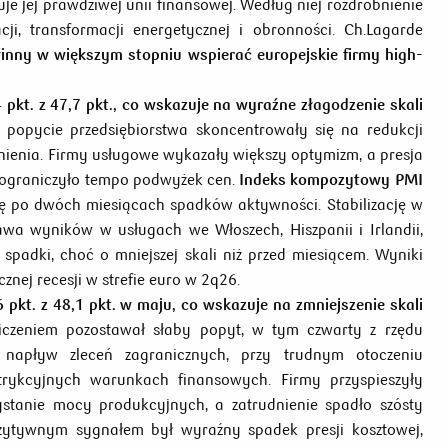
e jej prawdziwej unii finansowej. Według niej rozdrobnienie
i, transformacji energetycznej i obronności. Ch.Lagarde
inny w większym stopniu wspierać europejskie firmy
high-
pkt. z 47,7 pkt., co wskazuje na wyraźne złagodzenie skali
popycie przedsiębiorstwa skoncentrowały się na redukcji
rudnienia. Firmy usługowe wykazały większy optymizm, a presja
 ograniczyło tempo podwyżek cen.
Indeks kompozytowy PMI
cję po dwóch miesiącach spadków aktywności. Stabilizację w
wa wyników w usługach we Włoszech, Hiszpanii i Irlandii,
padki, choć o mniejszej skali niż przed miesiącem. Wyniki
nej recesji w strefie euro w 2q26.
pkt. z 48,1 pkt. w maju, co wskazuje na zmniejszenie skali
zeniem pozostawał słaby popyt, w tym czwarty z rzędu
napływ zleceń zagranicznych, przy trudnym otoczeniu
trykcyjnych warunkach finansowych. Firmy przyspieszyły
zystanie mocy produkcyjnych, a zatrudnienie spadło szósty
ozytywnym sygnałem był wyraźny spadek presji kosztowej,